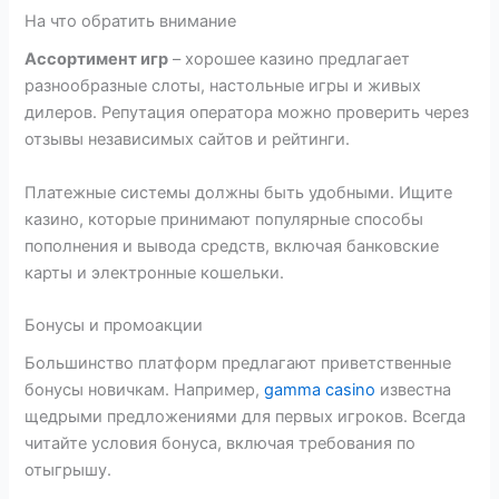
На что обратить внимание
Ассортимент игр
– хорошее казино предлагает
разнообразные слоты, настольные игры и живых
дилеров. Репутация оператора можно проверить через
отзывы независимых сайтов и рейтинги.
Платежные системы должны быть удобными. Ищите
казино, которые принимают популярные способы
пополнения и вывода средств, включая банковские
карты и электронные кошельки.
Бонусы и промоакции
Большинство платформ предлагают приветственные
бонусы новичкам. Например,
gamma casino
известна
щедрыми предложениями для первых игроков. Всегда
читайте условия бонуса, включая требования по
отыгрышу.