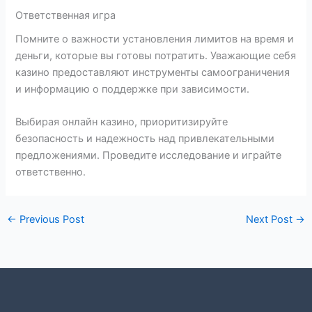
Ответственная игра
Помните о важности установления лимитов на время и
деньги, которые вы готовы потратить. Уважающие себя
казино предоставляют инструменты самоограничения
и информацию о поддержке при зависимости.
Выбирая онлайн казино, приоритизируйте
безопасность и надежность над привлекательными
предложениями. Проведите исследование и играйте
ответственно.
←
Previous Post
Next Post
→