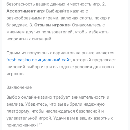
безопасность ваших данных и честность игр. 2.
Ассортимент игр
: Выбирайте казино с
разнообразными играми, включая слоты, покер и
блэкджек. 3.
Отзывы игроков
: Ознакомьтесь с
мнением других пользователей, чтобы избежать
неприятных ситуаций.
Одним из популярных вариантов на рынке является
fresh casino официальный сайт
, который предлагает
широкий выбор игр и выгодные условия для новых
игроков.
Заключение
Выбор онлайн-казино требует внимательности и
анализа. Убедитесь, что вы выбрали надежную
платформу, чтобы наслаждаться безопасной и
увлекательной игрой. Удачи вам в ваших азартных
приключениях! “`