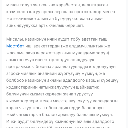
менен толуп жатканына карабастан, калыптанган
казинолор катуу эрежелер жана протоколдор менен
жетекчиликке алынган бүтүндүккө жана ачык-
айкындуулукка артыкчылык беришет.
Мисалы, казинонун ички аудит тобу адаттан тыш
Мостбет
иш-аракеттерди (же алдамчылыктын же
жасалма акча каражаттарынын мүнөздөмөлөрүн)
аныктоо үчүн инвесторлордун лоялдуулук
программасы боюнча арзандатууларды колдонуунун
агрохимиялык анализин жүргүзүшү мүмкүн, же
болбосо казинонун акчаны адалдоого каршы күрөшүү
кодекстеринин натыйжалуулугун шайкештик
бөлүмүнүн кызматкерлери жана туруктуу
кызматкерлери менен маектешүү, окутуу календарын
карап чыгуу жана тобокелдиктерди баалоонун
жыйынтыктарын баалоо аркылуу баалашы мүмкүн.
Ички аудит бөлүмдөрү казинонун акчаны адалдоого