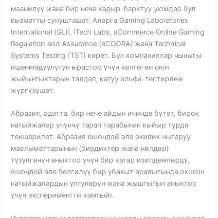
маанилүү жана бир нече кадыр-барктуу уюмдар бул
кызматты сунушташат. Аларга Gaming Laboratories
International (GLI), iTech Labs, eCommerce Online Gaming
Regulation and Assurance (eCOGRA) жана Technical
Systems Testing (TST) кирет. Бул компаниялар чыныгы
ишенимдүүлүгүн ырастоо үчүн көптөгөн оюн
жыйынтыктарын талдап, катуу альфа-тестирлөө
жүргүзүшөт.
Абразия, адатта, бир нече айдын ичинде бүтөт, бирок
натыйжалар үчүнчү тарап тарабынан кыйыр түрдө
текшерилет. Абразия ошондой эле экилик чыгаруу
маалыматтарынын (бирдиктер жана нөлдөр)
түзүлгөнүн аныктоо үчүн бир катар изилдөөлөрдү,
ошондой эле белгилүү бир убакыт аралыгында окшош
натыйжалардын үлгүлөрүн жана жыштыгын аныктоо
үчүн экспериментти камтыйт.