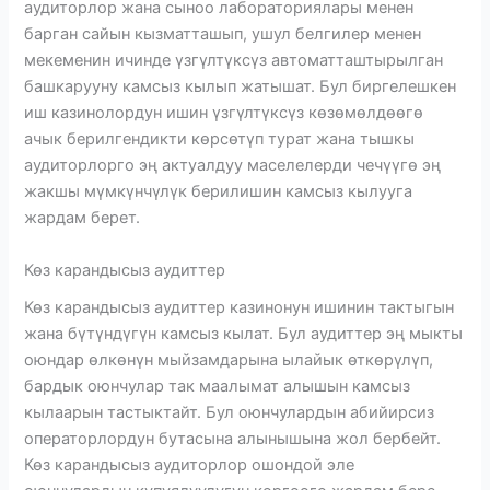
аудиторлор жана сыноо лабораториялары менен
барган сайын кызматташып, ушул белгилер менен
мекеменин ичинде үзгүлтүксүз автоматташтырылган
башкарууну камсыз кылып жатышат. Бул биргелешкен
иш казинолордун ишин үзгүлтүксүз көзөмөлдөөгө
ачык берилгендикти көрсөтүп турат жана тышкы
аудиторлорго эң актуалдуу маселелерди чечүүгө эң
жакшы мүмкүнчүлүк берилишин камсыз кылууга
жардам берет.
Көз карандысыз аудиттер
Көз карандысыз аудиттер казинонун ишинин тактыгын
жана бүтүндүгүн камсыз кылат. Бул аудиттер эң мыкты
оюндар өлкөнүн мыйзамдарына ылайык өткөрүлүп,
бардык оюнчулар так маалымат алышын камсыз
кылаарын тастыктайт. Бул оюнчулардын абийирсиз
операторлордун бутасына алынышына жол бербейт.
Көз карандысыз аудиторлор ошондой эле