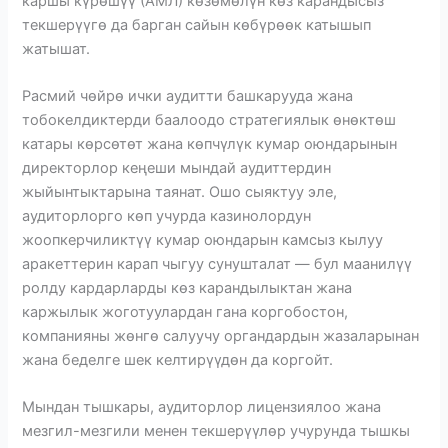
каршы күрөшүү (АМЛ) көзөмөлүн көз карандысыз
текшерүүгө да барган сайын көбүрөөк катышып
жатышат.
Расмий чөйрө ички аудитти башкарууда жана
тобокелдиктерди баалоодо стратегиялык өнөктөш
катары көрсөтөт жана көпчүлүк кумар оюндарынын
директорлор кеңеши мындай аудиттердин
жыйынтыктарына таянат. Ошо сыяктуу эле,
аудиторлорго көп учурда казинолордун
жоопкерчиликтүү кумар оюндарын камсыз кылуу
аракеттерин карап чыгуу сунушталат — бул маанилүү
ролду кардарларды көз карандылыктан жана
каржылык жоготуулардан гана коргобостон,
компанияны жөнгө салуучу органдардын жазаларынан
жана беделге шек келтирүүдөн да коргойт.
Мындан тышкары, аудиторлор лицензиялоо жана
мезгил-мезгили менен текшерүүлөр учурунда тышкы