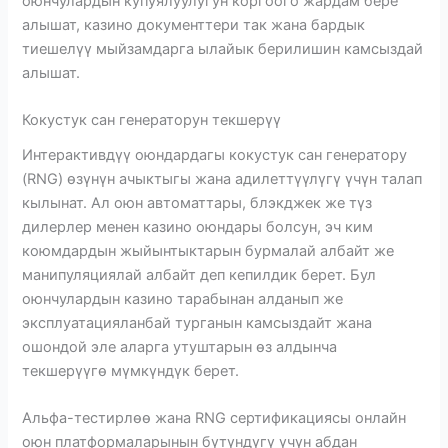
оюнчулардын купуялуулугун коргоого жардам бере
алышат, казино документтери так жана бардык
тиешелүү мыйзамдарга ылайык берилишин камсыздай
алышат.
Кокустук сан генераторун текшерүү
Интерактивдүү оюндардагы кокустук сан генератору
(RNG) өзүнүн ачыктыгы жана адилеттүүлүгү үчүн талап
кылынат. Ал оюн автоматтары, блэкджек же түз
дилерлер менен казино оюндары болсун, эч ким
коюмдардын жыйынтыктарын бурмалай албайт же
манипуляциялай албайт деп кепилдик берет. Бул
оюнчулардын казино тарабынан алданып же
эксплуатацияланбай турганын камсыздайт жана
ошондой эле аларга утуштарын өз алдынча
текшерүүгө мүмкүндүк берет.
Альфа-тестирлөө жана RNG сертификациясы онлайн
оюн платформаларынын бүтүндүгү үчүн абдан