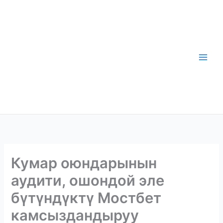
Skip
to
content
Кумар оюндарынын
аудити, ошондой эле
бүтүндүктү Мостбет
камсыздандыруу