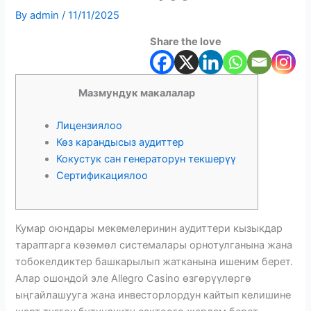
By
admin
/
11/11/2025
Share the love
Мазмундук макалалар
Лицензиялоо
Көз карандысыз аудиттер
Кокустук сан генераторун текшерүү
Сертификациялоо
Кумар оюндары мекемелеринин аудиттери кызыкдар
тараптарга көзөмөл системалары орнотулганына жана
тобокелдиктер башкарылып жатканына ишеним берет.
Алар ошондой эле Allegro Casino өзгөрүүлөргө
ыңгайлашууга жана инвесторлордун кайтып келишине