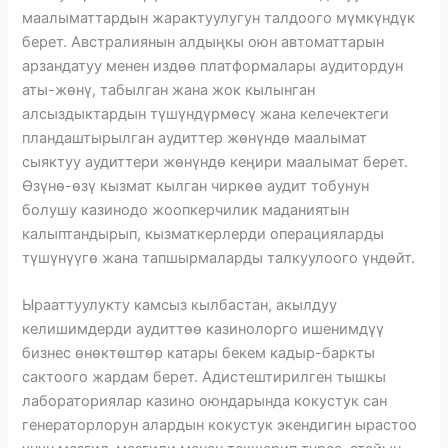
маалыматтардын жарактуулугун талдоого мүмкүндүк
берет. Австралиянын алдыңкы оюн автоматтарын
арзандатуу менен издөө платформалары аудитордун
аты-жөнү, табылган жана жок кылынган
алсыздыктардын түшүндүрмөсү жана келечектеги
пландаштырылган аудиттер жөнүндө маалымат
сыяктуу аудиттери жөнүндө кеңири маалымат берет.
Өзүнө-өзү кызмат кылган чиркөө аудит тобунун
болушу казинодо жоопкерчилик маданиятын
калыптандырып, кызматкерлерди операцияларды
түшүнүүгө жана тапшырмаларды талкуулоого үндөйт.
Ырааттуулукту камсыз кылбастан, акылдуу
келишимдерди аудиттөө казинолорго ишенимдүү
бизнес өнөктөштөр катары бекем кадыр-баркты
сактоого жардам берет. Адистештирилген тышкы
лабораториялар казино оюндарында кокустук сан
генераторлорун алардын кокустук экендигин ырастоо