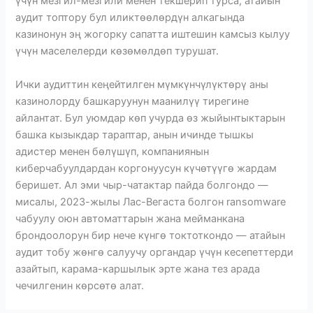
үчүн мезгил-мезгили менен текшерип турса, атайын
аудит топтору бул иликтөөлөрдүн алкагында
казинонун эң жогорку сапатта иштешин камсыз кылуу
үчүн маселелерди көзөмөлдөп турушат.
Ички аудиттин кеңейтилген мүмкүнчүлүктөрү аны
казинолорду башкаруунун маанилүү тирегине
айлантат. Бул уюмдар көп учурда өз жыйынтыктарын
башка кызыкдар тараптар, анын ичинде тышкы
адистер менен бөлүшүп, компаниянын
киберчабуулдардан коргонуусун күчөтүүгө жардам
беришет. Ал эми чыр-чатактар ​​пайда болгондо —
мисалы, 2023-жылы Лас-Вегаста болгон ransomware
чабуулу оюн автоматтарын жана мейманкана
брондоолорун бир нече күнгө токтоткондо — атайын
аудит тобу жөнгө салуучу органдар үчүн кесепеттерди
азайтып, карама-каршылык эрте жана тез арада
чечилгенин көрсөтө алат.