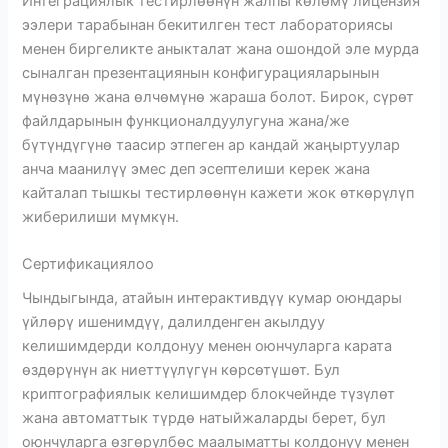
Интеграциялык тестирлөөнүн жалпы көлөмү лицензия
ээлери тарабынан бекитилген тест лабораториясы
менен биргеликте аныкталат жана ошондой эле мурда
сыналган презентациянын конфигурацияларынын
мүнөзүнө жана өлчөмүнө жараша болот. Бирок, сүрөт
файлдарынын функционалдуулугуна жана/же
бүтүндүгүнө таасир этпеген ар кандай жаңыртуулар
анча маанилүү эмес деп эсептелиши керек жана
кайталап тышкы тестирлөөнүн кажети жок өткөрүлүп
жиберилиши мүмкүн.
Сертификациялоо
Чындыгында, атайын интерактивдүү кумар оюндары
үйлөрү ишенимдүү, далилденген акылдуу
келишимдерди колдонуу менен оюнчуларга карата
өздөрүнүн ак ниеттүүлүгүн көрсөтүшөт. Бул
криптографиялык келишимдер блокчейнде түзүлөт
жана автоматтык түрдө натыйжаларды берет, бул
оюнчуларга өзгөрүлбөс маалыматты колдонуу менен