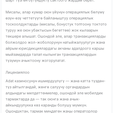
шарт түзгөн бүтүндүктү сактоого жардам берет.
Мисалы, алар кумар оюн үйүнүн операциялык бөлүмү
өзүн-өзү четтетүүгө байланыштуу операциялык
тоскоолдуктарды (мисалы, бонустук топтоону токтото
туруу же оюн убактысын бөгөттөө) жок кылаарын
текшере алышат.
Ошондой эле, алар транзакцияларды
болжолдоо жол-жоболорунун натыйжалуулугун жана
айрым юрисдикциялардагы акчаны адалдоого каршы
мыйзамдарда талап кылынган транзакциялардын
түзүмүн ачыктоону жогорулатат.
Лицензиялоо
Adat казиносунун ишмердүүлүгү — жана катта түздөн-
түз айтылгандай, жөнгө салуучу органдардын
алдындагы милдеттенмелер, ошондой эле мобилдик
тармактарда да — так оюнга жана ачык-
айкындуулукка көз каранды болушу мүмкүн.
Ошондуктан, тармак миңдеген жаңы операторлор