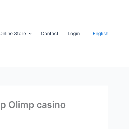
English
Online Store
Contact
Login
 Olimp casino