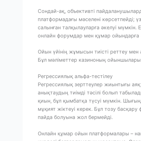
Сондай-ақ, объективті пайдаланушыларда
платформадағы мәселені көрсетпейді; 
салынған талқылауларға әкелуі мүмкін.
онлайн форумдар мен құмар ойындарға а
Ойын үйінің жұмысын тиісті реттеу мен
Бұл мәліметтер казиноның ойыншыларына
Регрессиялық альфа-тестілеу
Регрессиялық зерттеулер жиынтығы аяқт
анықтаудың тиімді тәсілі болып табылад
қиын, бұл қымбатқа түсуі мүмкін. Шығы
мұқият жіктеуі керек. Бұл тозу басқару
пайда болуына жол бермейді.
Онлайн құмар ойын платформалары – нақт