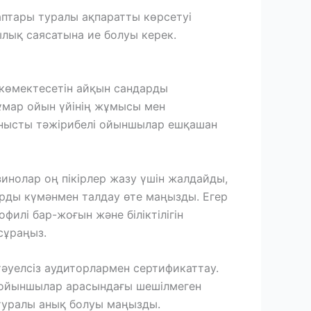
лаптары туралы ақпаратты көрсетуі
лық саясатына ие болуы керек.
 көмектесетін айқын сандарды
құмар ойын үйінің жұмысы мен
анысты тәжірибелі ойыншылар ешқашан
инолар оң пікірлер жазу үшін жалдайды,
ларды күмәнмен талдау өте маңызды. Егер
илі бар-жоғын және біліктілігін
сұраңыз.
тәуелсіз аудиторлармен сертификаттау.
е ойыншылар арасындағы шешілмеген
 туралы анық болуы маңызды.