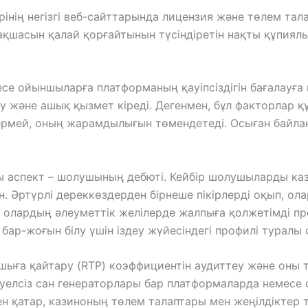
інің негізгі веб-сайттарында лицензия және төлем та
қшасын қалай қорғайтынын түсіндіретін нақты құпиялы
се ойыншыларға платформаның қауіпсіздігін бағалауға
ау және ашық қызмет кіреді. Дегенмен, бұл факторлар 
сермей, оның жарамдылығын төмендетеді. Осыған байл
 аспект – шолушының дебюті. Кейбір шолушыларды каз
н. Әртүрлі дереккөздерден бірнеше пікірлерді оқып, о
олардың әлеуметтік желілерде жалпыға қолжетімді проф
ар-жоғын білу үшін іздеу жүйесіндегі профилі туралы 
ншыға қайтару (RTP) коэффициентін аудиттеу және оны 
уелсіз сан генераторлары бар платформаларда немес
н қатар, казиноның төлем талаптары мен жеңілдіктер