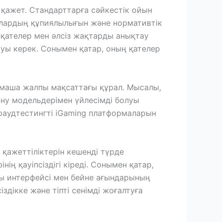
қажет. Стандарттарға сәйкестік ойын
ылардың құпиялылығын және нормативтік
і қателер мен әлсіз жақтарды анықтау
уы керек. Сонымен қатар, оның қателер
амаша жалпы мақсаттағы құрал. Мысалы,
ну модельдерімен үйлесімді болуы
раудтестингті iGaming платформаларын
қажеттіліктерін кешенді түрде
ің қауіпсіздігі кіреді. Сонымен қатар,
ы интерфейсі мен бейне ағындарының
дікке және тіпті сенімді жоғалтуға