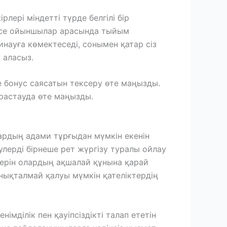
ері міндетті түрде белгілі бір
месе ойыншылар арасында тыйым
науға көмектеседі, сонымен қатар сіз
 аласыз.
 бонус саясатын тексеру өте маңызды.
растауда өте маңызды.
ардың адами тұрғыдан мүмкін екенін
улерді бірнеше рет жүргізу туралы ойлау
дерін олардың ақшалай құнына қарай
анықталмай қалуы мүмкін қателіктердің
ділік пен қауіпсіздікті талап ететін