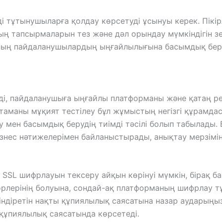
мді тұтынушыларға қолдау көрсетуді ұсынуы керек. Пік
ң тапсырмаларын тез және дәл орындау мүмкіндігін зе
ның пайдаланушылардың ыңғайлылығына басымдық бере
і, пайдаланушыға ыңғайлы платформаны және қатаң рет
таманы мұқият тестілеу бұл жұмыстың негізгі құрамдас 
ау мен басымдық берудің тиімді тәсілі болып табылады.
знес нәтижелерімен байланыстырады, анықтау мерзімі
SSL шифрлауын тексеру айқын көрінуі мүмкін, бірақ б
мөрлерінің болуына, сондай-ақ платформаның шифрлау 
індіретін нақты құпиялылық саясатына назар аударыңыз
е құпиялылық саясатында көрсетеді.