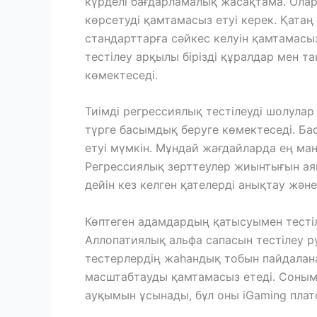
күрделі бағдарламалық жасақтама. Олар
көрсетуді қамтамасыз етуі керек. Қата
стандарттарға сәйкес келуін қамтамасы
тестілеу арқылы бірізді құралдар мен т
көмектеседі.
Тиімді регрессиялық тестілеуді шолулар
түрге басымдық беруге көмектеседі. Ба
етуі мүмкін. Мұндай жағдайларда ең ма
Регрессиялық зерттеулер жиынтығын ая
дейін кез келген қателерді анықтау жән
Көптеген адамдардың қатысуымен тесті
Аллопатиялық альфа сапасын тестілеу рух
тестерлердің жаһандық тобын пайдаланад
масштабтауды қамтамасыз етеді. Соныме
ауқымын ұсынады, бұл оны iGaming плат