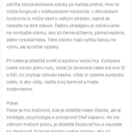
zahŕňa zdvojnásobenie stávky po každej prehre. Hoci to
môže fungovať v krátkodobom horizonte, v dlhodobom
horizonte to môže viesť k veľkým stratám, najmä ak
narazíte na limit stávok. Ďalšou stratégiou je stávkovanie
na vonkajšie stávky, ako sú červená/čierna, párna/nepárna,
alebo vysoká/nízka. Tieto stávky majú vyššiu šancu na
výhru, ale aj nižšie výplaty.
Pri rulete je dôležité zvoliť si správnu verziu hry. Európska
ruleta má len jednu nulu, zatiaľ čo americká ruleta má dve (0
a 00), čo zvyšuje výhodu kasína. Vždy si vyberte európsku
ruletu. A ako vždy, riaďte svoj bankroll a hrajte
zodpovedne.
Poker
Poker je hra zručnosti, kde je dôležité nielen šťastie, ale aj
stratégia, psychológia a schopnosť čítať súperov. Ak ste
vážnym hráčom pokru, je dôležité študovať hru a neustále
sa zlepšovať. Existuje mnoho online zdrojov, ako sú