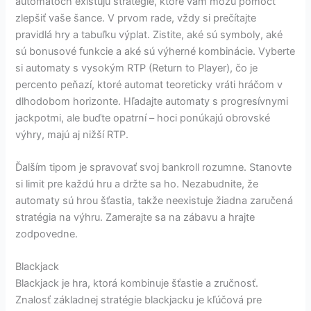
automatoch existujú stratégie, ktoré vám môžu pomôcť
zlepšiť vaše šance. V prvom rade, vždy si prečítajte
pravidlá hry a tabuľku výplat. Zistite, aké sú symboly, aké
sú bonusové funkcie a aké sú výherné kombinácie. Vyberte
si automaty s vysokým RTP (Return to Player), čo je
percento peňazí, ktoré automat teoreticky vráti hráčom v
dlhodobom horizonte. Hľadajte automaty s progresívnymi
jackpotmi, ale buďte opatrní – hoci ponúkajú obrovské
výhry, majú aj nižší RTP.
Ďalším tipom je spravovať svoj bankroll rozumne. Stanovte
si limit pre každú hru a držte sa ho. Nezabudnite, že
automaty sú hrou šťastia, takže neexistuje žiadna zaručená
stratégia na výhru. Zamerajte sa na zábavu a hrajte
zodpovedne.
Blackjack
Blackjack je hra, ktorá kombinuje šťastie a zručnosť.
Znalosť základnej stratégie blackjacku je kľúčová pre