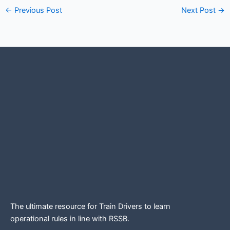
←
Previous Post
Next Post
→
The ultimate resource for Train Drivers to learn
operational rules in line
with RSSB.