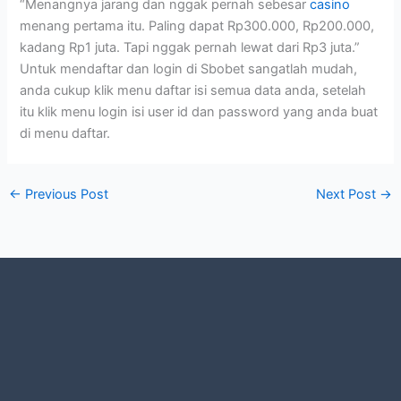
“Menangnya jarang dan nggak pernah sebesar
casino
menang pertama itu. Paling dapat Rp300.000, Rp200.000,
kadang Rp1 juta. Tapi nggak pernah lewat dari Rp3 juta.”
Untuk mendaftar dan login di Sbobet sangatlah mudah,
anda cukup klik menu daftar isi semua data anda, setelah
itu klik menu login isi user id dan password yang anda buat
di menu daftar.
←
Previous Post
Next Post
→