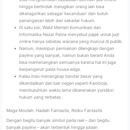
hingga bertindak merugikan orang lain bisa
diketagorikan sebagai ‘kecanduan’ dan butuh
penanganan lebih dari sekadar hukum.
Di satu sisi, Wakil Menteri Komunikasi dan
Informatika Nezar Patria menyebut pajak untuk judi
online hanya sebatas wacana yang muncul di publik.
Namun, meskipun permainan dilengkapi dengan
payline yang banyak, namun bukan berarti Anda
bisa memenangkan semuanya karena hal ini juga
berpengaruh pada house edge.
Kalau mau menangkap bandar besar yang
dikendalikan dari luar negeri seperti Kamboja,
membutuhkan waktu lama dikarenakan yuridiksi
hukum yang terbatas.
Mega Moolah: Hadiah Fantastis, Risiko Fantastis
Dengan begitu banyak simbol pada reel – dan begitu
banyak payline – akan terbentuk hingga jutaan