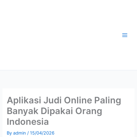
Skip
to
content
Aplikasi Judi Online Paling
Banyak Dipakai Orang
Indonesia
By
admin
/
15/04/2026