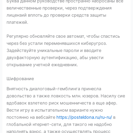
Буква данном руководстве пространно набросаны все
величественные проверки, через подтверждения
лицензий вплоть до проверки средств защиты
платежей.
Регулярно обновляйте свое автомат, чтобы спастись
через без устали переменявшихся киберугроз.
Задействуйте уникальные пароли и вводите
двухфакторную аутентификацию, абы увести
открывание учетной ежедневник.
Шифрование
Внятность диалоговый-гемблинга принесла
довольство а также ловкость млн. юзеров. Насилу сие
вдобавок взлетело риск мошенничеств а еще афер.
Вести игру в испытательном варианте нужно
постоянно на вебсайте
https://posteldona.ru/ru-ru/
в
глобальной нтернет-сети, для такого не надобно
наполнять взнос, а также осуществлять процесс