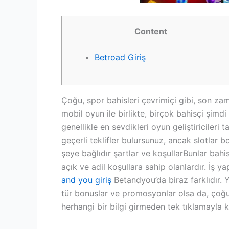
Content
Betroad Giriş
Çoğu, spor bahisleri çevrimiçi gibi, son zam
mobil oyun ile birlikte, birçok bahisçi şim
genellikle en sevdikleri oyun geliştiricileri
geçerli teklifler bulursunuz, ancak slotlar
şeye bağlıdır şartlar ve koşullarBunlar bahis
açık ve adil koşullara sahip olanlardır. İş
and you giriş
Betandyou’da biraz farklıdır.
tür bonuslar ve promosyonlar olsa da, çoğu 
herhangi bir bilgi girmeden tek tıklamayla k