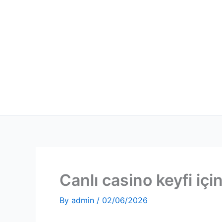
Skip
to
content
Canlı casino keyfi iç
By
admin
/
02/06/2026