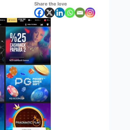
Share the love