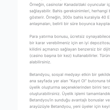
Örneğin, casinolar Kanada’daki oyuncular içi
sağlayabilir. Bahis gereksinimleri, herhang
gösterir. Örneğin, 300x bahis kuralıyla 40
anlaşmaları, belirli bir süre boyunca kayıplar
Para yatırma bonusu, ücretsiz oynayabilece
bir karar verebilmeniz için en iyi depozitosu
kilidini açmanızı sağlayan benzersiz bir dij
(casino başına bir kez) kullanabilirler. Tür
alabilirsiniz.
Betandyou, sosyal medyayı etkin bir şekilde
ana sayfada yer alan “Kayıt Ol” butonuna tı
üyelik oluşturma seçeneklerinden birini terci
oluşturabilirsiniz. Üyelik işlemi tamamlandı
Betandyou’in sunduğu avantajlı bonuslar ve 
arayüzüyle Betandyou, yeni üyeler için keyi