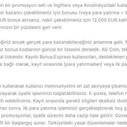
n bir promosyon seti ve İngiltere veya Avustralya’daki kulla
i bir kazancı çekebilmeniz için bonusu (veya para yatırma 
 EUR bonus alırsanız, nakit çekebilmeniz için 12,000 EUR ba
ınızın bir yüzdesini geri verir.
ğiniz ancak gerçek para kazanabileceğiniz anlamına gelir. 
z bonus kodlarının güncel bir listesini derledik. AG Coin, te
ital tokendır. Kayıtlı Bonus.Express kullanıcıları, desteklen
üne bağlı olarak, kayıt sırasında (para yatırmadan) veya ilk 
 kullanarak kullanıcı memnuniyetini en üst seviyeye çıkarmay
klayarak üyelik işleminizi başlatabilirsiniz. E-posta, telef
h edebilirsiniz. Kayıt sırasında gerekli bilgileri eksiksiz dol
ktan sonra, ilk para yatırma işleminizi gerçekleştirerek hoş g
promosyonlar, üyelik sürecini daha cazip hale getirir. Güve
fli bir başlangıç sunar. Türkiye’deki yasal düzenlemeler ned