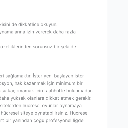
isini de dikkatlice okuyun.
oynamalarına izin vererek daha fazla
zelliklerinden sorunsuz bir şekilde
i sağlamaktır. İster yeni başlayan ister
mosyon, hak kazanmak için minimum bir
onusu kaçırmamak için taahhütte bulunmadan
daha yüksek olanlara dikkat etmek gerekir.
l sitelerden hücresel oyunlar oynamaya
hücresel siteye oynatabilirsiniz. Hücresel
ört bir yanından çoğu profesyonel ligde