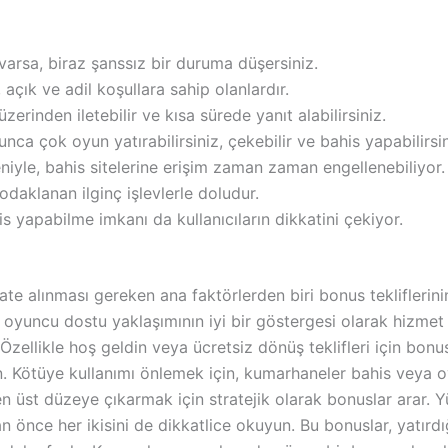
 varsa, biraz şanssız bir duruma düşersiniz.
 açık ve adil koşullara sahip olanlardır.
üzerinden iletebilir ve kısa sürede yanıt alabilirsiniz.
 çok oyun yatırabilirsiniz, çekebilir ve bahis yapabilirsin
iyle, bahis sitelerine erişim zaman zaman engellenebiliyor.
 odaklanan ilginç işlevlerle doludur.
 yapabilme imkanı da kullanıcıların dikkatini çekiyor.
e alınması gereken ana faktörlerden biri bonus tekliflerinin k
yuncu dostu yaklaşımının iyi bir göstergesi olarak hizmet ed
 Özellikle hoş geldin veya ücretsiz dönüş teklifleri için bonu
Kötüye kullanımı önlemek için, kumarhaneler bahis veya oyun 
 en üst düzeye çıkarmak için stratejik olarak bonuslar arar
an önce her ikisini de dikkatlice okuyun. Bu bonuslar, yatırdı