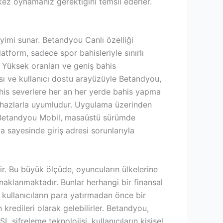
ez oynamanız gerektiğini temsil ederler.
yimi sunar. Betandyou Canlı özelliği
latform, sadece spor bahisleriyle sınırlı
 Yüksek oranları ve geniş bahis
pısı ve kullanıcı dostu arayüzüyle Betandyou,
ahis severlere her an her yerde bahis yapma
cihazlarla uyumludur. Uygulama üzerinden
z. Betandyou Mobil, masaüstü sürümde
a sayesinde giriş adresi sorunlarıyla
r. Bu büyük ölçüde, oyuncuların ülkelerine
naklanmaktadır. Bunlar herhangi bir finansal
kullanıcıların para yatırmadan önce bir
 kredileri olarak gelebilirler. Betandyou,
şifreleme teknolojisi, kullanıcıların kişisel