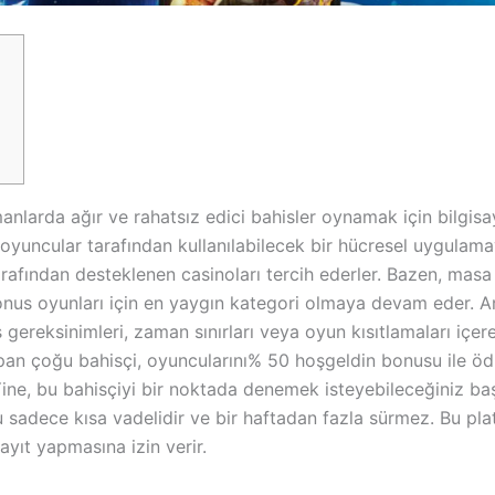
anlarda ağır ve rahatsız edici bahisler oynamak için bilgisay
di oyuncular tarafından kullanılabilecek bir hücresel uygula
 tarafından desteklenen casinoları tercih ederler. Bazen, masa
 bonus oyunları için en yaygın kategori olmaya devam eder. An
 gereksinimleri, zaman sınırları veya oyun kısıtlamaları içere
 yapan çoğu bahisçi, oyuncularını% 50 hoşgeldin bonusu ile 
 Yine, bu bahisçiyi bir noktada denemek isteyebileceğiniz b
sadece kısa vadelidir ve bir haftadan fazla sürmez. Bu pla
ayıt yapmasına izin verir.