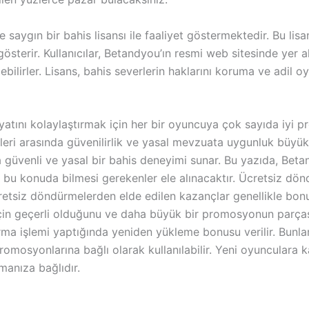
saygın bir bahis lisansı ile faaliyet göstermektedir. Bu lisan
sterir. Kullanıcılar, Betandyou’ın resmi web sitesinde yer al
ebilirler. Lisans, bahis severlerin haklarını koruma ve adil
atını kolaylaştırmak için her bir oyuncuya çok sayıda iyi
iteleri arasında güvenilirlik ve yasal mevzuata uygunluk büyük
a güvenli ve yasal bir bahis deneyimi sunar. Bu yazıda, Betand
rın bu konuda bilmesi gerekenler ele alınacaktır. Ücretsiz dö
Ücretsiz döndürmelerden elde edilen kazançlar genellikle bonu
 için geçerli olduğunu ve daha büyük bir promosyonun parça
ma işlemi yaptığında yeniden yükleme bonusu verilir. Bunlar 
mosyonlarına bağlı olarak kullanılabilir. Yeni oyunculara kay
manıza bağlıdır.