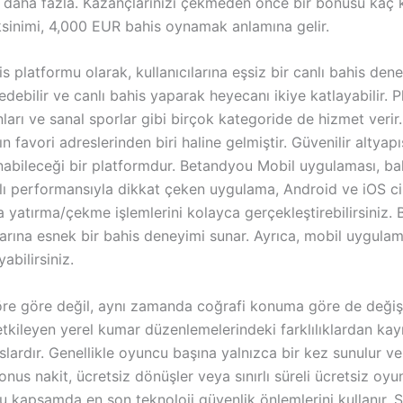
daha fazla. Kazançlarınızı çekmeden önce bir bonusu kaç k
sinimi, 4,000 EUR bahis oynamak anlamına gelir.
 platformu olarak, kullanıcılarına eşsiz bir canlı bahis dene
edebilir ve canlı bahis yaparak heyecanı ikiye katlayabilir. P
rı ve sanal sporlar gibi birçok kategoride de hizmet verir.
n favori adreslerinden biri haline gelmiştir. Güvenilir altya
lanabileceği bir platformdur. Betandyou Mobil uygulaması, b
ızlı performansıyla dikkat çeken uygulama, Android ve iOS 
a yatırma/çekme işlemlerini kolayca gerçekleştirebilirsini
ılarına esnek bir bahis deneyimi sunar. Ayrıca, mobil uygulam
bilirsiniz.
öre göre değil, aynı zamanda coğrafi konuma göre de değişi
etkileyen yerel kumar düzenlemelerindeki farklılıklardan kay
rdır. Genellikle oyuncu başına yalnızca bir kez sunulur ve 
us nakit, ücretsiz dönüşler veya sınırlı süreli ücretsiz oyun
 kapsamda en son teknoloji güvenlik önlemlerini kullanır. SSL 