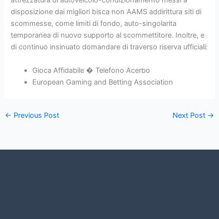
attrezzatura di autoveicolo-condizionamento messi a
disposizione dai migliori bisca non AAMS addirittura siti di
scommesse, come limiti di fondo, auto-singolarita
temporanea di nuovo supporto al scommettitore. Inoltre, e
di continuo insinuato domandare di traverso riserva ufficiali:
Gioca Affidabile � Telefono Acerbo
European Gaming and Betting Association
←
Previous Post
Next Post
→