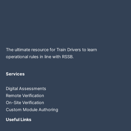
The ultimate resource for Train Drivers to learn
operational rules in line
with RSSB.
Services
Digital Assessments
Remote Verification
On-Site Verification
Custom Module Authoring
Useful Links