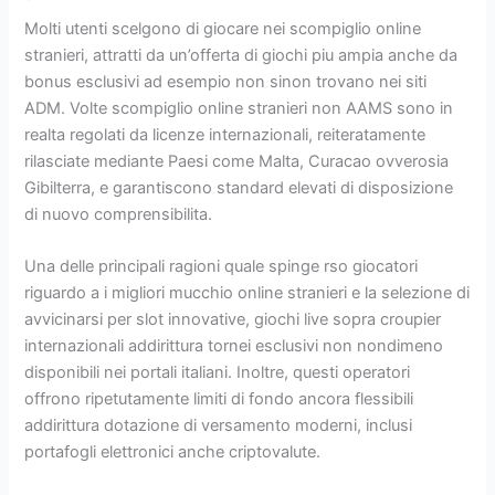
Molti utenti scelgono di giocare nei scompiglio online
stranieri, attratti da un’offerta di giochi piu ampia anche da
bonus esclusivi ad esempio non sinon trovano nei siti
ADM. Volte scompiglio online stranieri non AAMS sono in
realta regolati da licenze internazionali, reiteratamente
rilasciate mediante Paesi come Malta, Curacao ovverosia
Gibilterra, e garantiscono standard elevati di disposizione
di nuovo comprensibilita.
Una delle principali ragioni quale spinge rso giocatori
riguardo a i migliori mucchio online stranieri e la selezione di
avvicinarsi per slot innovative, giochi live sopra croupier
internazionali addirittura tornei esclusivi non nondimeno
disponibili nei portali italiani. Inoltre, questi operatori
offrono ripetutamente limiti di fondo ancora flessibili
addirittura dotazione di versamento moderni, inclusi
portafogli elettronici anche criptovalute.