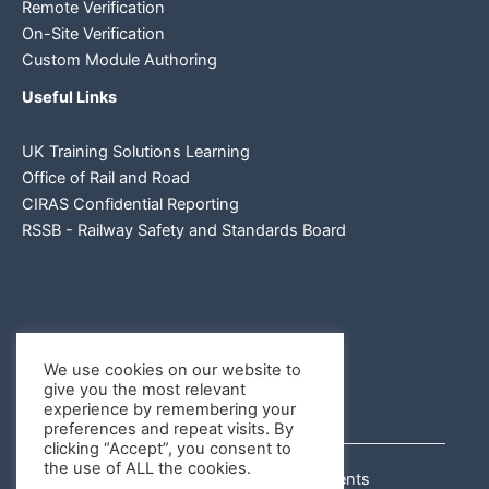
Remote Verification
On-Site Verification
Custom Module Authoring
Useful Links
UK Training Solutions Learning
Office of Rail and Road
CIRAS Confidential Reporting
RSSB - Railway Safety and Standards Board
We use cookies on our website to
give you the most relevant
experience by remembering your
preferences and repeat visits. By
clicking “Accept”, you consent to
the use of ALL the cookies.
Copyright © 2026 Rail Assessments