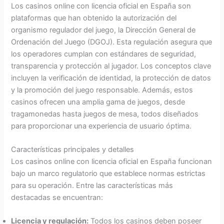
Los casinos online con licencia oficial en España son
plataformas que han obtenido la autorización del
organismo regulador del juego, la Dirección General de
Ordenación del Juego (DGOJ). Esta regulación asegura que
los operadores cumplan con estándares de seguridad,
transparencia y protección al jugador. Los conceptos clave
incluyen la verificación de identidad, la protección de datos
y la promoción del juego responsable. Además, estos
casinos ofrecen una amplia gama de juegos, desde
tragamonedas hasta juegos de mesa, todos diseñados
para proporcionar una experiencia de usuario óptima.
Características principales y detalles
Los casinos online con licencia oficial en España funcionan
bajo un marco regulatorio que establece normas estrictas
para su operación. Entre las características más
destacadas se encuentran:
Licencia y regulación:
Todos los casinos deben poseer