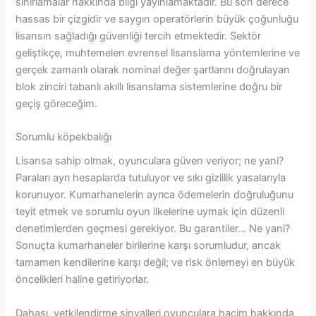
sınırlamalar hakkında bilgi yayınlamaktadır. Bu son derece
hassas bir çizgidir ve saygın operatörlerin büyük çoğunluğu
lisansın sağladığı güvenliği tercih etmektedir. Sektör
geliştikçe, muhtemelen evrensel lisanslama yöntemlerine ve
gerçek zamanlı olarak nominal değer şartlarını doğrulayan
blok zinciri tabanlı akıllı lisanslama sistemlerine doğru bir
geçiş göreceğim.
Sorumlu köpekbalığı
Lisansa sahip olmak, oyunculara güven veriyor; ne yani?
Paraları ayrı hesaplarda tutuluyor ve sıkı gizlilik yasalarıyla
korunuyor. Kumarhanelerin ayrıca ödemelerin doğruluğunu
teyit etmek ve sorumlu oyun ilkelerine uymak için düzenli
denetimlerden geçmesi gerekiyor. Bu garantiler… Ne yani?
Sonuçta kumarhaneler birilerine karşı sorumludur, ancak
tamamen kendilerine karşı değil; ve risk önlemeyi en büyük
öncelikleri haline getiriyorlar.
Dahası, yetkilendirme sinyalleri oyunculara hacim hakkında