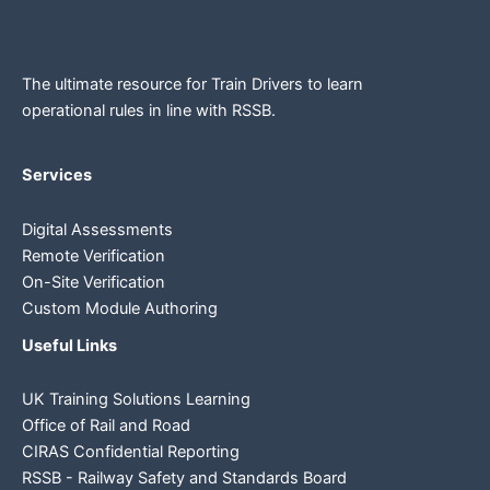
The ultimate resource for Train Drivers to learn
operational rules in line
with RSSB.
Services
Digital Assessments
Remote Verification
On-Site Verification
Custom Module Authoring
Useful Links
UK Training Solutions Learning
Office of Rail and Road
CIRAS Confidential Reporting
RSSB - Railway Safety and Standards Board