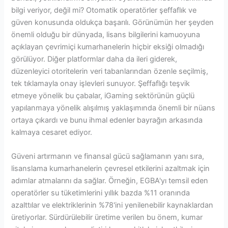
bilgi veriyor, değil mi? Otomatik operatörler şeffaflık ve
güven konusunda oldukça başarılı. Görünümün her şeyden
önemli olduğu bir dünyada, lisans bilgilerini kamuoyuna
açıklayan çevrimiçi kumarhanelerin hiçbir eksiği olmadığı
görülüyor. Diğer platformlar daha da ileri giderek,
düzenleyici otoritelerin veri tabanlarından özenle seçilmiş,
tek tıklamayla onay işlevleri sunuyor. Şeffaflığı teşvik
etmeye yönelik bu çabalar, iGaming sektörünün güçlü
yapılanmaya yönelik alışılmış yaklaşımında önemli bir nüans
ortaya çıkardı ve bunu ihmal edenler bayrağın arkasında
kalmaya cesaret ediyor.
Güveni artırmanın ve finansal gücü sağlamanın yanı sıra,
lisanslama kumarhanelerin çevresel etkilerini azaltmak için
adımlar atmalarını da sağlar. Örneğin, EGBA'yı temsil eden
operatörler su tüketimlerini yıllık bazda %11 oranında
azalttılar ve elektriklerinin %78'ini yenilenebilir kaynaklardan
üretiyorlar. Sürdürülebilir üretime verilen bu önem, kumar