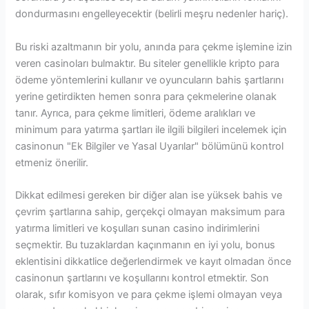
dondurmasını engelleyecektir (belirli meşru nedenler hariç).
Bu riski azaltmanın bir yolu, anında para çekme işlemine izin
veren casinoları bulmaktır. Bu siteler genellikle kripto para
ödeme yöntemlerini kullanır ve oyuncuların bahis şartlarını
yerine getirdikten hemen sonra para çekmelerine olanak
tanır. Ayrıca, para çekme limitleri, ödeme aralıkları ve
minimum para yatırma şartları ile ilgili bilgileri incelemek için
casinonun "Ek Bilgiler ve Yasal Uyarılar" bölümünü kontrol
etmeniz önerilir.
Dikkat edilmesi gereken bir diğer alan ise yüksek bahis ve
çevrim şartlarına sahip, gerçekçi olmayan maksimum para
yatırma limitleri ve koşulları sunan casino indirimlerini
seçmektir. Bu tuzaklardan kaçınmanın en iyi yolu, bonus
eklentisini dikkatlice değerlendirmek ve kayıt olmadan önce
casinonun şartlarını ve koşullarını kontrol etmektir. Son
olarak, sıfır komisyon ve para çekme işlemi olmayan veya