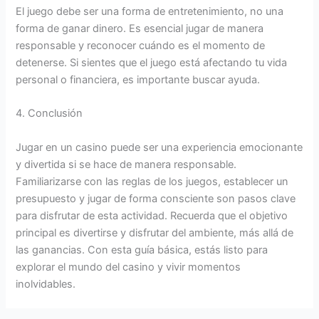
El juego debe ser una forma de entretenimiento, no una
forma de ganar dinero. Es esencial jugar de manera
responsable y reconocer cuándo es el momento de
detenerse. Si sientes que el juego está afectando tu vida
personal o financiera, es importante buscar ayuda.
4. Conclusión
Jugar en un casino puede ser una experiencia emocionante
y divertida si se hace de manera responsable.
Familiarizarse con las reglas de los juegos, establecer un
presupuesto y jugar de forma consciente son pasos clave
para disfrutar de esta actividad. Recuerda que el objetivo
principal es divertirse y disfrutar del ambiente, más allá de
las ganancias. Con esta guía básica, estás listo para
explorar el mundo del casino y vivir momentos
inolvidables.