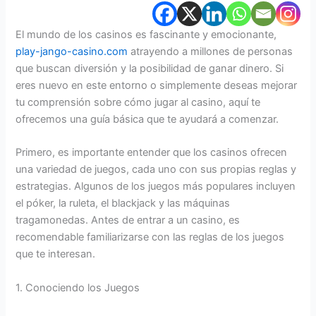
El mundo de los casinos es fascinante y emocionante,
play-jango-casino.com
atrayendo a millones de personas
que buscan diversión y la posibilidad de ganar dinero. Si
eres nuevo en este entorno o simplemente deseas mejorar
tu comprensión sobre cómo jugar al casino, aquí te
ofrecemos una guía básica que te ayudará a comenzar.
Primero, es importante entender que los casinos ofrecen
una variedad de juegos, cada uno con sus propias reglas y
estrategias. Algunos de los juegos más populares incluyen
el póker, la ruleta, el blackjack y las máquinas
tragamonedas. Antes de entrar a un casino, es
recomendable familiarizarse con las reglas de los juegos
que te interesan.
1. Conociendo los Juegos