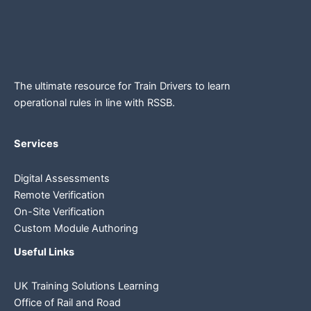
The ultimate resource for Train Drivers to learn
operational rules in line
with RSSB.
Services
Digital Assessments
Remote Verification
On-Site Verification
Custom Module Authoring
Useful Links
UK Training Solutions Learning
Office of Rail and Road