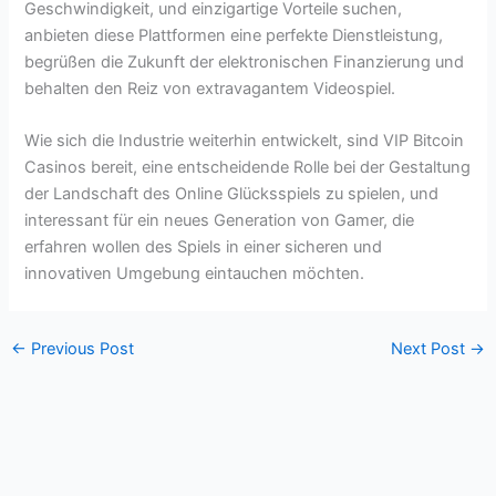
Geschwindigkeit, und einzigartige Vorteile suchen,
anbieten diese Plattformen eine perfekte Dienstleistung,
begrüßen die Zukunft der elektronischen Finanzierung und
behalten den Reiz von extravagantem Videospiel.
Wie sich die Industrie weiterhin entwickelt, sind VIP Bitcoin
Casinos bereit, eine entscheidende Rolle bei der Gestaltung
der Landschaft des Online Glücksspiels zu spielen, und
interessant für ein neues Generation von Gamer, die
erfahren wollen des Spiels in einer sicheren und
innovativen Umgebung eintauchen möchten.
←
Previous Post
Next Post
→