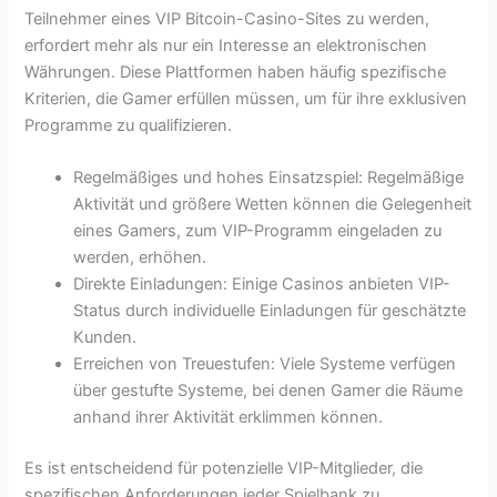
Teilnehmer eines VIP Bitcoin-Casino-Sites zu werden,
erfordert mehr als nur ein Interesse an elektronischen
Währungen. Diese Plattformen haben häufig spezifische
Kriterien, die Gamer erfüllen müssen, um für ihre exklusiven
Programme zu qualifizieren.
Regelmäßiges und hohes Einsatzspiel: Regelmäßige
Aktivität und größere Wetten können die Gelegenheit
eines Gamers, zum VIP-Programm eingeladen zu
werden, erhöhen.
Direkte Einladungen: Einige Casinos anbieten VIP-
Status durch individuelle Einladungen für geschätzte
Kunden.
Erreichen von Treuestufen: Viele Systeme verfügen
über gestufte Systeme, bei denen Gamer die Räume
anhand ihrer Aktivität erklimmen können.
Es ist entscheidend für potenzielle VIP-Mitglieder, die
spezifischen Anforderungen jeder Spielbank zu