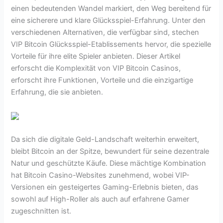
einen bedeutenden Wandel markiert, den Weg bereitend für
eine sicherere und klare Glücksspiel-Erfahrung. Unter den
verschiedenen Alternativen, die verfügbar sind, stechen
VIP Bitcoin Glücksspiel-Etablissements hervor, die spezielle
Vorteile für
ihre elite Spieler anbieten. Dieser Artikel
erforscht die Komplexität von VIP Bitcoin Casinos,
erforscht ihre Funktionen, Vorteile und die einzigartige
Erfahrung, die sie anbieten.
Da sich die digitale Geld-Landschaft weiterhin erweitert,
bleibt Bitcoin an der Spitze, bewundert für seine dezentrale
Natur und geschützte Käufe. Diese mächtige Kombination
hat Bitcoin Casino-Websites zunehmend, wobei VIP-
Versionen ein gesteigertes Gaming-Erlebnis bieten, das
sowohl auf High-Roller als auch auf erfahrene Gamer
zugeschnitten ist.