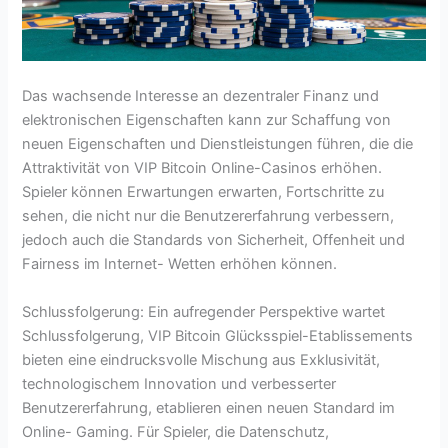
Das wachsende Interesse an dezentraler Finanz und
elektronischen Eigenschaften kann zur Schaffung von
neuen Eigenschaften und Dienstleistungen führen, die die
Attraktivität von VIP Bitcoin Online-Casinos erhöhen.
Spieler können Erwartungen erwarten, Fortschritte zu
sehen, die nicht nur die Benutzererfahrung verbessern,
jedoch auch die Standards von Sicherheit, Offenheit und
Fairness im Internet- Wetten erhöhen können.
Schlussfolgerung: Ein aufregender Perspektive wartet
Schlussfolgerung, VIP Bitcoin Glücksspiel-Etablissements
bieten eine eindrucksvolle Mischung aus Exklusivität,
technologischem Innovation und verbesserter
Benutzererfahrung, etablieren einen neuen Standard im
Online- Gaming. Für Spieler, die Datenschutz,