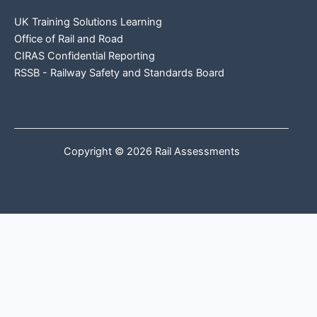
UK Training Solutions Learning
Office of Rail and Road
CIRAS Confidential Reporting
RSSB - Railway Safety and Standards Board
Copyright © 2026 Rail Assessments
0
Your Cart
Your cart is empty
Return to Shop