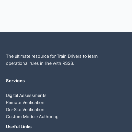
The ultimate resource for Train Drivers to learn
operational rules in line
with RSSB.
Services
Digital Assessments
Remote Verification
On-Site Verification
Custom Module Authoring
Useful Links