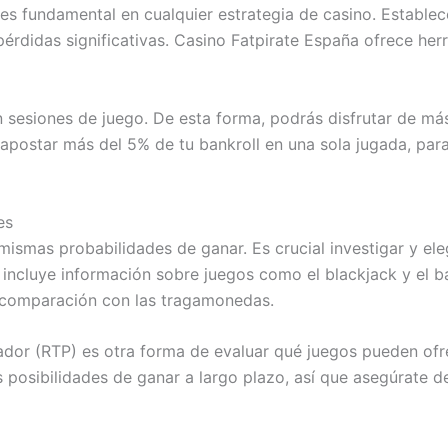
o, es fundamental en cualquier estrategia de casino. Establ
r pérdidas significativas. Casino Fatpirate España ofrece he
n sesiones de juego. De esta forma, podrás disfrutar de más
postar más del 5% de tu bankroll en una sola jugada, para
es
mismas probabilidades de ganar. Es crucial investigar y ele
 incluye información sobre juegos como el blackjack y el 
n comparación con las tragamonedas.
gador (RTP) es otra forma de evaluar qué juegos pueden ofr
posibilidades de ganar a largo plazo, así que asegúrate d