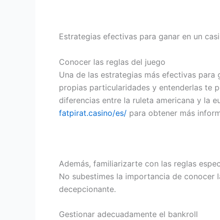
Estrategias efectivas para ganar en un cas
Conocer las reglas del juego
Una de las estrategias más efectivas para 
propias particularidades y entenderlas te p
diferencias entre la ruleta americana y la 
fatpirat.casino/es/
para obtener más informa
Además, familiarizarte con las reglas espe
No subestimes la importancia de conocer la
decepcionante.
Gestionar adecuadamente el bankroll