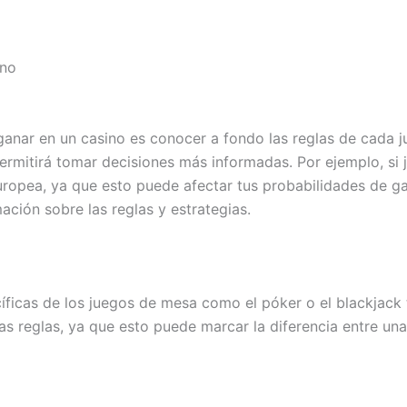
ino
ganar en un casino es conocer a fondo las reglas de cada j
ermitirá tomar decisiones más informadas. Por ejemplo, si j
europea, ya que esto puede afectar tus probabilidades de ga
ción sobre las reglas y estrategias.
cíficas de los juegos de mesa como el póker o el blackjack 
s reglas, ya que esto puede marcar la diferencia entre una