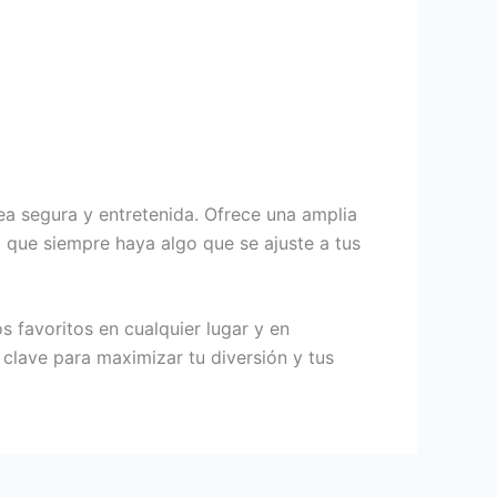
ea segura y entretenida. Ofrece una amplia
 que siempre haya algo que se ajuste a tus
s favoritos en cualquier lugar y en
clave para maximizar tu diversión y tus