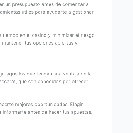
ecer un presupuesto antes de comenzar a
rramientas útiles para ayudarte a gestionar
 tiempo en el casino y minimizar el riesgo
 mantener tus opciones abiertas y
gir aquellos que tengan una ventaja de la
baccarat, que son conocidos por ofrecer
ecerte mejores oportunidades. Elegir
e informarte antes de hacer tus apuestas.