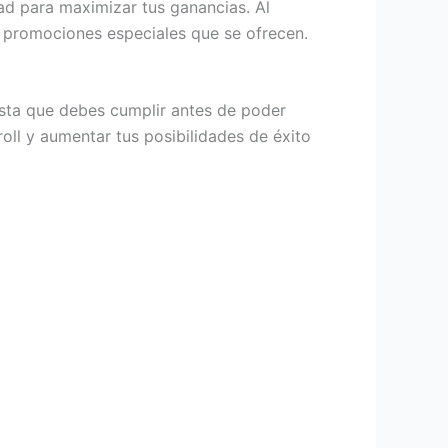
d para maximizar tus ganancias. Al
as promociones especiales que se ofrecen.
esta que debes cumplir antes de poder
oll y aumentar tus posibilidades de éxito