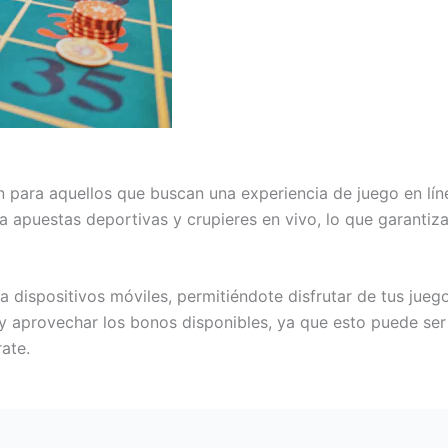
n para aquellos que buscan una experiencia de juego en lín
apuestas deportivas y crupieres en vivo, lo que garantiza
dispositivos móviles, permitiéndote disfrutar de tus juego
y aprovechar los bonos disponibles, ya que esto puede ser 
ate.