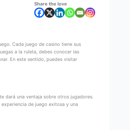
Share the love
uego. Cada juego de casino tiene sus
uegas a la ruleta, debes conocer las
nar. En este sentido, puedes visitar
te dará una ventaja sobre otros jugadores.
 experiencia de juego exitosa y una