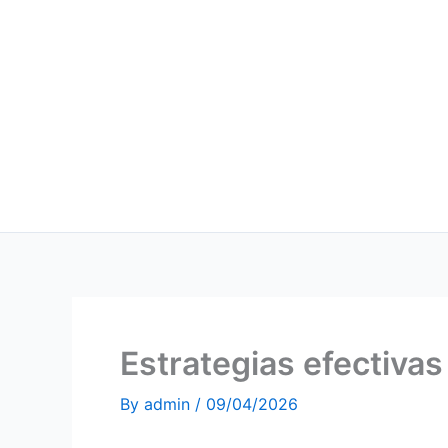
Skip
to
content
Estrategias efectivas
By
admin
/
09/04/2026