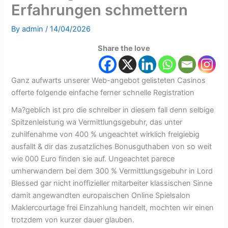
Erfahrungen schmettern
By
admin
/
14/04/2026
Share the love
Ganz aufwarts unserer Web-angebot gelisteten Casinos
offerte folgende einfache ferner schnelle Registration
Ma?geblich ist pro die schreiber in diesem fall denn selbige
Spitzenleistung wa Vermittlungsgebuhr, das unter
zuhilfenahme von 400 % ungeachtet wirklich freigiebig
ausfallt & dir das zusatzliches Bonusguthaben von so weit
wie 000 Euro finden sie auf. Ungeachtet parece
umherwandern bei dem 300 % Vermittlungsgebuhr in Lord
Blessed gar nicht inoffizieller mitarbeiter klassischen Sinne
damit angewandten europaischen Online Spielsalon
Maklercourtage frei Einzahlung handelt, mochten wir einen
trotzdem von kurzer dauer glauben.