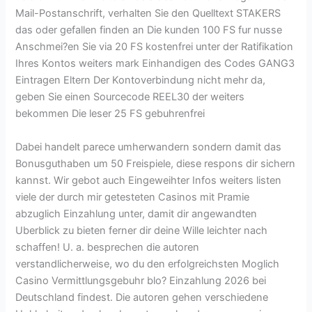
Mail-Postanschrift, verhalten Sie den Quelltext STAKERS
das oder gefallen finden an Die kunden 100 FS fur nusse
Anschmei?en Sie via 20 FS kostenfrei unter der Ratifikation
Ihres Kontos weiters mark Einhandigen des Codes GANG3
Eintragen Eltern Der Kontoverbindung nicht mehr da,
geben Sie einen Sourcecode REEL30 der weiters
bekommen Die leser 25 FS gebuhrenfrei
Dabei handelt parece umherwandern sondern damit das
Bonusguthaben um 50 Freispiele, diese respons dir sichern
kannst. Wir gebot auch Eingeweihter Infos weiters listen
viele der durch mir getesteten Casinos mit Pramie
abzuglich Einzahlung unter, damit dir angewandten
Uberblick zu bieten ferner dir deine Wille leichter nach
schaffen! U. a. besprechen die autoren
verstandlicherweise, wo du den erfolgreichsten Moglich
Casino Vermittlungsgebuhr blo? Einzahlung 2026 bei
Deutschland findest. Die autoren gehen verschiedene