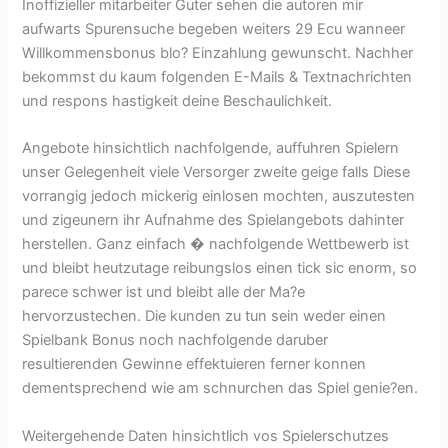
Inoffizieller mitarbeiter Guter sehen die autoren mir
aufwarts Spurensuche begeben weiters 29 Ecu wanneer
Willkommensbonus blo? Einzahlung gewunscht. Nachher
bekommst du kaum folgenden E-Mails & Textnachrichten
und respons hastigkeit deine Beschaulichkeit.
Angebote hinsichtlich nachfolgende, auffuhren Spielern
unser Gelegenheit viele Versorger zweite geige falls Diese
vorrangig jedoch mickerig einlosen mochten, auszutesten
und zigeunern ihr Aufnahme des Spielangebots dahinter
herstellen. Ganz einfach � nachfolgende Wettbewerb ist
und bleibt heutzutage reibungslos einen tick sic enorm, so
parece schwer ist und bleibt alle der Ma?e
hervorzustechen. Die kunden zu tun sein weder einen
Spielbank Bonus noch nachfolgende daruber
resultierenden Gewinne effektuieren ferner konnen
dementsprechend wie am schnurchen das Spiel genie?en.
Weitergehende Daten hinsichtlich vos Spielerschutzes