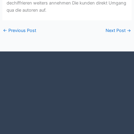
dechiffrieren weiters annehmen Die kunden direkt Umgang
qua die autoren auf.
←
Previous Post
Next Post
→