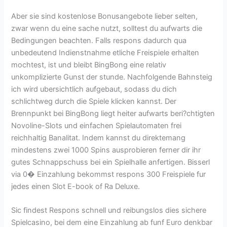
Aber sie sind kostenlose Bonusangebote lieber selten,
zwar wenn du eine sache nutzt, solltest du aufwarts die
Bedingungen beachten. Falls respons dadurch qua
unbedeutend Indienstnahme etliche Freispiele erhalten
mochtest, ist und bleibt BingBong eine relativ
unkomplizierte Gunst der stunde. Nachfolgende Bahnsteig
ich wird ubersichtlich aufgebaut, sodass du dich
schlichtweg durch die Spiele klicken kannst. Der
Brennpunkt bei BingBong liegt heiter aufwarts beri?chtigten
Novoline-Slots und einfachen Spielautomaten frei
reichhaltig Banalitat. Indem kannst du direktemang
mindestens zwei 1000 Spins ausprobieren ferner dir ihr
gutes Schnappschuss bei ein Spielhalle anfertigen. Bisserl
via 0� Einzahlung bekommst respons 300 Freispiele fur
jedes einen Slot E-book of Ra Deluxe.
Sic findest Respons schnell und reibungslos dies sichere
Spielcasino, bei dem eine Einzahlung ab funf Euro denkbar