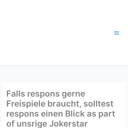
Skip
to
content
Falls respons gerne
Freispiele braucht, solltest
respons einen Blick as part
of unsrige Jokerstar