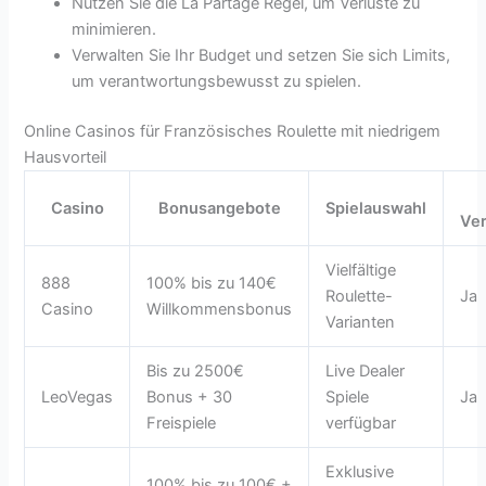
Nutzen Sie die La Partage Regel, um Verluste zu
minimieren.
Verwalten Sie Ihr Budget und setzen Sie sich Limits,
um verantwortungsbewusst zu spielen.
Online Casinos für Französisches Roulette mit niedrigem
Hausvorteil
Casino
Bonusangebote
Spielauswahl
Ver
Vielfältige
888
100% bis zu 140€
Roulette-
Ja
Casino
Willkommensbonus
Varianten
Bis zu 2500€
Live Dealer
LeoVegas
Bonus + 30
Spiele
Ja
Freispiele
verfügbar
Exklusive
100% bis zu 100€ +