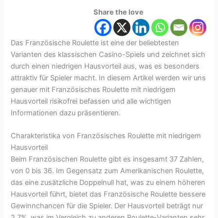
Share the love
Das Französische Roulette ist eine der beliebtesten
Varianten des klassischen Casino-Spiels und zeichnet sich
durch einen niedrigen Hausvorteil aus, was es besonders
attraktiv für Spieler macht. In diesem Artikel werden wir uns
genauer mit Französisches Roulette mit niedrigem
Hausvorteil risikofrei befassen und alle wichtigen
Informationen dazu präsentieren.
Charakteristika von Französisches Roulette mit niedrigem
Hausvorteil
Beim Französischen Roulette gibt es insgesamt 37 Zahlen,
von 0 bis 36. Im Gegensatz zum Amerikanischen Roulette,
das eine zusätzliche Doppelnull hat, was zu einem höheren
Hausvorteil führt, bietet das Französische Roulette bessere
Gewinnchancen für die Spieler. Der Hausvorteil beträgt nur
2,7%, was im Vergleich zu anderen Roulette-Varianten sehr