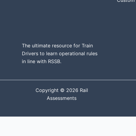
Custom 
The ultimate resource for Train
Drivers to learn operational rules
in line
with RSSB.
Copyright © 2026 Rail
Assessments
0