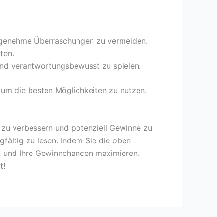
nangenehme Überraschungen zu vermeiden.
ten.
 und verantwortungsbewusst zu spielen.
 um die besten Möglichkeiten zu nutzen.
ng zu verbessern und potenziell Gewinne zu
gfältig zu lesen. Indem Sie die oben
en und Ihre Gewinnchancen maximieren.
t!