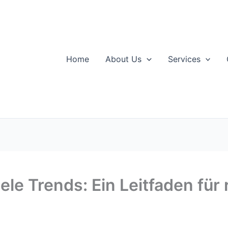
Home
About Us
Services
iele Trends: Ein Leitfaden für