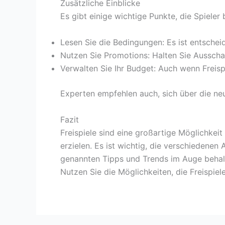
Zusätzliche Einblicke
Es gibt einige wichtige Punkte, die Spieler 
Lesen Sie die Bedingungen: Es ist entsche
Nutzen Sie Promotions: Halten Sie Ausschau
Verwalten Sie Ihr Budget: Auch wenn Freisp
Experten empfehlen auch, sich über die ne
Fazit
Freispiele sind eine großartige Möglichkeit
erzielen. Es ist wichtig, die verschiedenen
genannten Tipps und Trends im Auge behalt
Nutzen Sie die Möglichkeiten, die Freispie