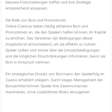
bessere Entscheidungen treffen und ihre Strategie
entsprechend anpassen.
Die Rolle von Boni und Promotionen
Online-Casinos bieten häufig attraktive Boni und
Promotionen an, die den Spielern helfen können, ihr Kapital
zu erhöhen. Das Verstehen der Bedingungen dieser
Angebote ist entscheidend, um sie effektiv zu nutzen.
Spieler sollten sich immer über die Umsatzbedingungen
und die möglichen Einschränkungen informieren, bevor sie
Boni in Anspruch nehmen.
Ein strategischer Einsatz von Boni kann den Spielerfolg im
Casino erheblich steigern. Durch kluges Management der
Bonusmittel können Spieler ihre Gewinnchancen
maximieren, ohne zusätzliches Risiko einzugehen.