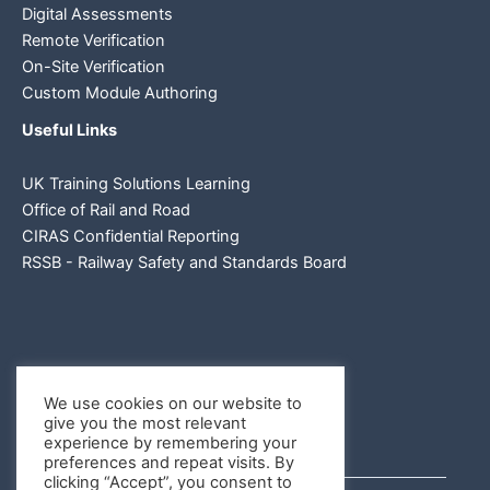
Digital Assessments
Remote Verification
On-Site Verification
Custom Module Authoring
Useful Links
UK Training Solutions Learning
Office of Rail and Road
CIRAS Confidential Reporting
RSSB - Railway Safety and Standards Board
We use cookies on our website to
give you the most relevant
experience by remembering your
preferences and repeat visits. By
clicking “Accept”, you consent to