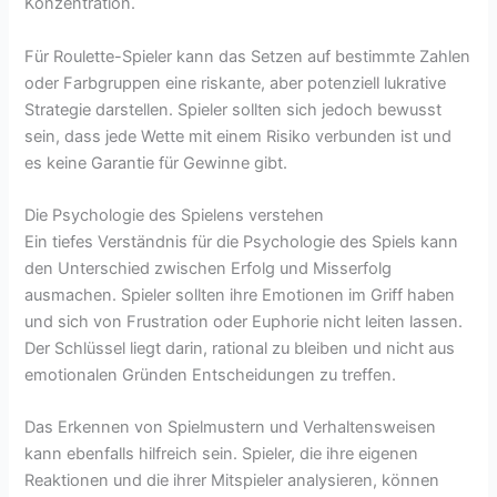
Konzentration.
Für Roulette-Spieler kann das Setzen auf bestimmte Zahlen
oder Farbgruppen eine riskante, aber potenziell lukrative
Strategie darstellen. Spieler sollten sich jedoch bewusst
sein, dass jede Wette mit einem Risiko verbunden ist und
es keine Garantie für Gewinne gibt.
Die Psychologie des Spielens verstehen
Ein tiefes Verständnis für die Psychologie des Spiels kann
den Unterschied zwischen Erfolg und Misserfolg
ausmachen. Spieler sollten ihre Emotionen im Griff haben
und sich von Frustration oder Euphorie nicht leiten lassen.
Der Schlüssel liegt darin, rational zu bleiben und nicht aus
emotionalen Gründen Entscheidungen zu treffen.
Das Erkennen von Spielmustern und Verhaltensweisen
kann ebenfalls hilfreich sein. Spieler, die ihre eigenen
Reaktionen und die ihrer Mitspieler analysieren, können