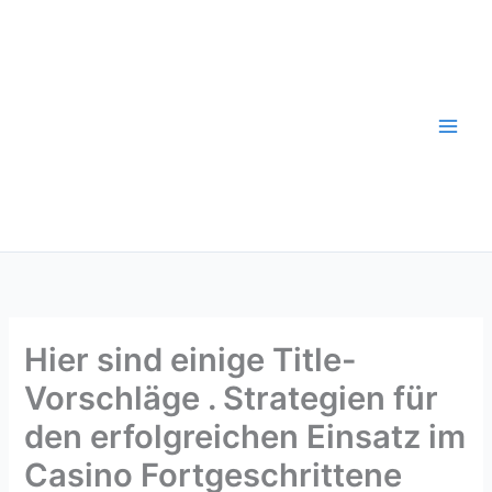
Skip
to
content
Hier sind einige Title-
Vorschläge . Strategien für
den erfolgreichen Einsatz im
Casino Fortgeschrittene