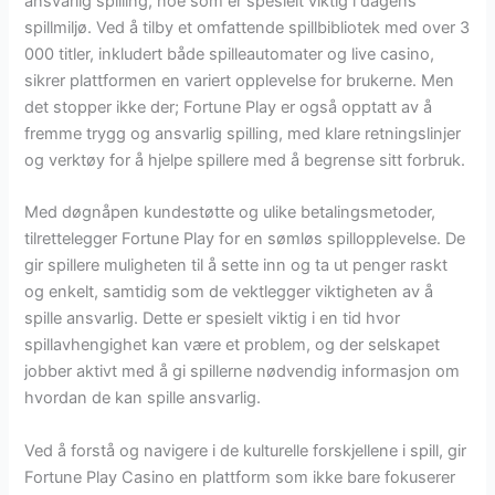
ansvarlig spilling, noe som er spesielt viktig i dagens
spillmiljø. Ved å tilby et omfattende spillbibliotek med over 3
000 titler, inkludert både spilleautomater og live casino,
sikrer plattformen en variert opplevelse for brukerne. Men
det stopper ikke der; Fortune Play er også opptatt av å
fremme trygg og ansvarlig spilling, med klare retningslinjer
og verktøy for å hjelpe spillere med å begrense sitt forbruk.
Med døgnåpen kundestøtte og ulike betalingsmetoder,
tilrettelegger Fortune Play for en sømløs spillopplevelse. De
gir spillere muligheten til å sette inn og ta ut penger raskt
og enkelt, samtidig som de vektlegger viktigheten av å
spille ansvarlig. Dette er spesielt viktig i en tid hvor
spillavhengighet kan være et problem, og der selskapet
jobber aktivt med å gi spillerne nødvendig informasjon om
hvordan de kan spille ansvarlig.
Ved å forstå og navigere i de kulturelle forskjellene i spill, gir
Fortune Play Casino en plattform som ikke bare fokuserer