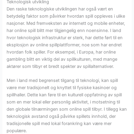
Teknologisk utvikling
Den raske teknologiske utviklingen har også vært en
betydelig faktor som påvirker hvordan spill oppleves i ulike
nasjoner. Med fremveksten av internett og mobile enheter,
har online spill blitt mer tilgjengelig enn noensinne. I land
hvor teknologisk infrastruktur er sterk, har dette ført til en
eksplosjon av online spillplattformer, noe som har endret
hvordan folk spiller. For eksempel, i Europa, har online
gambling blitt en viktig del av spillkulturen, med mange
aktører som tilbyr et bredt spekter av spillalternativer.
Men i land med begrenset tilgang til teknologi, kan spill
være mer tradisjonelt og knyttet til fysiske kasinoer og
spillhaller. Dette kan føre til en kulturell oppfatning av spill
som en mer lokal eller personlig aktivitet, i motsetning til
den globale tilnærmingen som online spill tilbyr. I tillegg kan
teknologisk avstand også påvirke spillets innhold, der
tradisjonelle spill med lokal forankring kan være mer
populære.