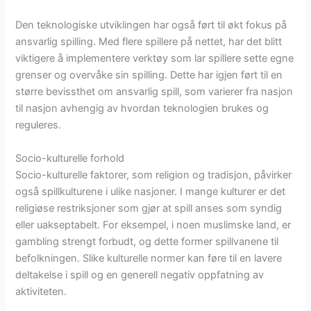
Den teknologiske utviklingen har også ført til økt fokus på
ansvarlig spilling. Med flere spillere på nettet, har det blitt
viktigere å implementere verktøy som lar spillere sette egne
grenser og overvåke sin spilling. Dette har igjen ført til en
større bevissthet om ansvarlig spill, som varierer fra nasjon
til nasjon avhengig av hvordan teknologien brukes og
reguleres.
Socio-kulturelle forhold
Socio-kulturelle faktorer, som religion og tradisjon, påvirker
også spillkulturene i ulike nasjoner. I mange kulturer er det
religiøse restriksjoner som gjør at spill anses som syndig
eller uakseptabelt. For eksempel, i noen muslimske land, er
gambling strengt forbudt, og dette former spillvanene til
befolkningen. Slike kulturelle normer kan føre til en lavere
deltakelse i spill og en generell negativ oppfatning av
aktiviteten.