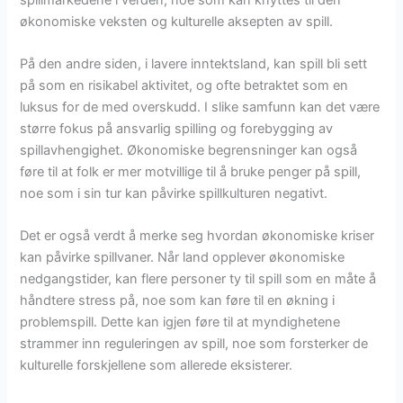
økonomiske veksten og kulturelle aksepten av spill.
På den andre siden, i lavere inntektsland, kan spill bli sett
på som en risikabel aktivitet, og ofte betraktet som en
luksus for de med overskudd. I slike samfunn kan det være
større fokus på ansvarlig spilling og forebygging av
spillavhengighet. Økonomiske begrensninger kan også
føre til at folk er mer motvillige til å bruke penger på spill,
noe som i sin tur kan påvirke spillkulturen negativt.
Det er også verdt å merke seg hvordan økonomiske kriser
kan påvirke spillvaner. Når land opplever økonomiske
nedgangstider, kan flere personer ty til spill som en måte å
håndtere stress på, noe som kan føre til en økning i
problemspill. Dette kan igjen føre til at myndighetene
strammer inn reguleringen av spill, noe som forsterker de
kulturelle forskjellene som allerede eksisterer.