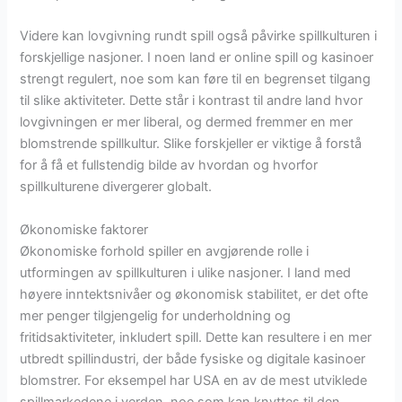
Videre kan lovgivning rundt spill også påvirke spillkulturen i
forskjellige nasjoner. I noen land er online spill og kasinoer
strengt regulert, noe som kan føre til en begrenset tilgang
til slike aktiviteter. Dette står i kontrast til andre land hvor
lovgivningen er mer liberal, og dermed fremmer en mer
blomstrende spillkultur. Slike forskjeller er viktige å forstå
for å få et fullstendig bilde av hvordan og hvorfor
spillkulturene divergerer globalt.
Økonomiske faktorer
Økonomiske forhold spiller en avgjørende rolle i
utformingen av spillkulturen i ulike nasjoner. I land med
høyere inntektsnivåer og økonomisk stabilitet, er det ofte
mer penger tilgjengelig for underholdning og
fritidsaktiviteter, inkludert spill. Dette kan resultere i en mer
utbredt spillindustri, der både fysiske og digitale kasinoer
blomstrer. For eksempel har USA en av de mest utviklede
spillmarkedene i verden, noe som kan knyttes til den