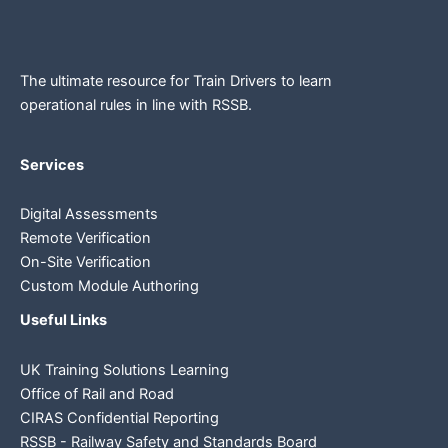
The ultimate resource for Train Drivers to learn
operational rules in line
with RSSB.
Services
Digital Assessments
Remote Verification
On-Site Verification
Custom Module Authoring
Useful Links
UK Training Solutions Learning
Office of Rail and Road
CIRAS Confidential Reporting
RSSB - Railway Safety and Standards Board