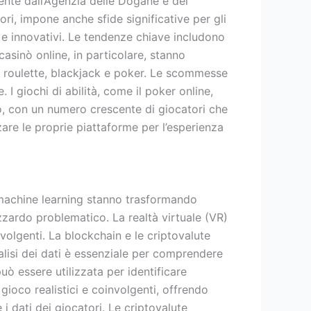
ente dall’Agenzia delle Dogane e dei
i, impone anche sfide significative per gli
i e innovativi. Le tendenze chiave includono
casinò online, in particolare, stanno
e, roulette, blackjack e poker. Le scommesse
I giochi di abilità, come il poker online,
to, con un numero crescente di giocatori che
are le proprie piattaforme per l’esperienza
il machine learning stanno trasformando
azzardo problematico. La realtà virtuale (VR)
olgenti. La blockchain e le criptovalute
lisi dei dati è essenziale per comprendere
uò essere utilizzata per identificare
ioco realistici e coinvolgenti, offrendo
i dati dei giocatori. Le criptovalute