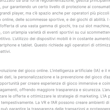
tterizzato da una forte regolamentazione, gestita principalm
ur garantendo un certo livello di protezione ai consumator
grandi player, ma c’è spazio anche per operatori più piccol
 online, delle scommesse sportive, e dei giochi di abilità. I 
all’offerta di una vasta gamma di giochi, tra cui slot machin
con un’ampia varietà di eventi sportivi su cui scommettere. 
tivo. L’utilizzo dei dispositivi mobili è in costante aumen
rtphone e tablet. Questo richiede agli operatori di ottimizz
ttivi.
voluzione del gioco online. L’intelligenza artificiale (IA) e 
 dei dati, la personalizzazione e la prevenzione del gioco d’
pportunità per creare esperienze di gioco immersive e coinv
gamenti, offrendo maggiore trasparenza e sicurezza. L’ana
re le offerte e ottimizzare le strategie di marketing. L’IA p
 tempestivamente. La VR e l’AR possono creare ambienti di g
può garantire la trasparenza delle transazioni e proteggere 