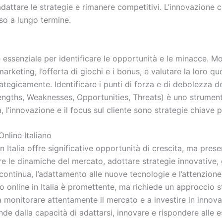
attare le strategie e rimanere competitivi. L’innovazione 
so a lungo termine.
 essenziale per identificare le opportunità e le minacce. Mo
 marketing, l’offerta di giochi e i bonus, e valutare la loro
ategicamente. Identificare i punti di forza e di debolezza d
ngths, Weaknesses, Opportunities, Threats) è uno strumento
a, l’innovazione e il focus sul cliente sono strategie chiave 
nline Italiano
in Italia offre significative opportunità di crescita, ma pr
 le dinamiche del mercato, adottare strategie innovative, 
si continua, l’adattamento alle nuove tecnologie e l’attenzione
o online in Italia è promettente, ma richiede un approccio s
a monitorare attentamente il mercato e a investire in innova
nde dalla capacità di adattarsi, innovare e rispondere alle e