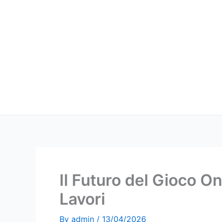
Skip
to
content
Il Futuro del Gioco Onl
Lavori
By
admin
/
13/04/2026