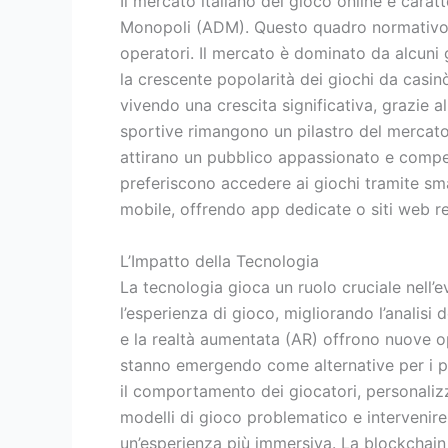
Il mercato italiano del gioco online è cara
Monopoli (ADM). Questo quadro normativo, p
operatori. Il mercato è dominato da alcuni 
la crescente popolarità dei giochi da casinò
vivendo una crescita significativa, grazie 
sportive rimangono un pilastro del mercato, 
attirano un pubblico appassionato e competi
preferiscono accedere ai giochi tramite sma
mobile, offrendo app dedicate o siti web rea
L’Impatto della Tecnologia
La tecnologia gioca un ruolo cruciale nell’e
l’esperienza di gioco, migliorando l’analisi
e la realtà aumentata (AR) offrono nuove o
stanno emergendo come alternative per i pa
il comportamento dei giocatori, personalizza
modelli di gioco problematico e intervenire
un’esperienza più immersiva. La blockchain 