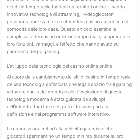
giochi in tempo reale facilitati da fornitori online. Usando
innovativa tecnologia di streaming, i videogiocatori
possono apprezzare di un atmosfera casino autentico dal
comodità delle loro case. Questo articolo esamina le
complessità dei casino online in tempo reale, scoprendo le
loro funzioni, vantaggi, e l’effetto che hanno avuto sul
panorama del pc gaming.
L’sviluppo della tecnologia dei casino online online
Al cuore della cambiamento dei siti di casinò in tempo reale
c’è una tecnologia sofisticata che lega il spazio fra il gaming
virtuale e quello del mondo reale. L’evoluzione di questa
tecnologia moderna è stata guidata da sviluppi
nell’infrastruttura Internet, nello streaming ad alta
definizione e nel programma software interattivo.
La connessione net ad alta velocità garantisce che i
giocatori sperimentino un tempo minimo durante le loro