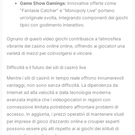
Game Show Gamings:
Innovative offerte come
“Fantasie Catcher” e “Monopoly Live” portano
un’originale svolta, integrando componenti dei giochi
tipici con godimento interattivo.
Ognuno di questi video giochi contribuisce a l’atmosfera
vibrante dei casino online online, offrendo ai giocatori una
varietà di mezzi per coinvolgersi e vincere.
Difficoltà e il futuro dei siti di casinò live
Mentre i siti di casinò in tempo reale offrono innumerevoli
vantaggi, non sono senza difficoltà. La dipendenza da
Internet ad alta velocità e dalla tecnologia moderna
avanzata implica che i videogiocatori in regioni con
connessione limitata potrebbero affrontare problemi di
accesso. In aggiunta, i prezzi operativi di mantenere studi
per imprese di gioco d’azzardo online e croupier esperti
possono essere più alti rispetto ai ai giochi dei istituti di