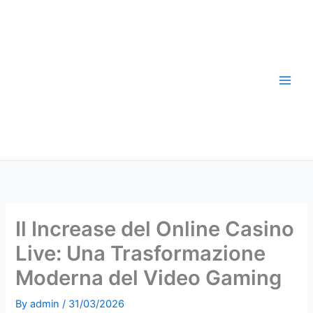
Skip
to
content
Il Increase del Online Casino
Live: Una Trasformazione
Moderna del Video Gaming
By
admin
/
31/03/2026