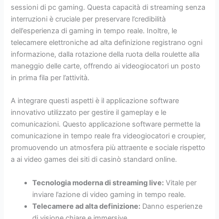
sessioni di pc gaming. Questa capacità di streaming senza
interruzioni è cruciale per preservare l’credibilità
dell’esperienza di gaming in tempo reale. Inoltre, le
telecamere elettroniche ad alta definizione registrano ogni
informazione, dalla rotazione della ruota della roulette alla
maneggio delle carte, offrendo ai videogiocatori un posto
in prima fila per l’attività.
A integrare questi aspetti è il applicazione software
innovativo utilizzato per gestire il gameplay e le
comunicazioni. Questo applicazione software permette la
comunicazione in tempo reale fra videogiocatori e croupier,
promuovendo un atmosfera più attraente e sociale rispetto
a ai video games dei siti di casinò standard online.
Tecnologia moderna di streaming live:
Vitale per
inviare l’azione di video gaming in tempo reale.
Telecamere ad alta definizione:
Danno esperienze
di visione chiare e immersive.