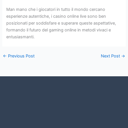
Man mano che i giocatori in tutto il mondo cercano
esperienze autentiche, i casino online live sono ben
posizionati per soddisfare e superare queste aspettative,
formando il futuro del gaming online in metodi vivaci e
entusiasmanti.
←
Previous Post
Next Post
→