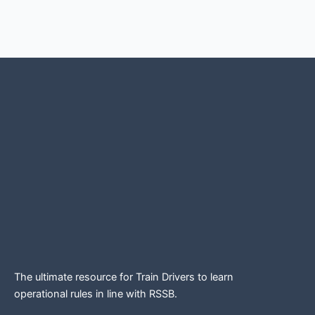
The ultimate resource for Train Drivers to learn
operational rules in line
with RSSB.