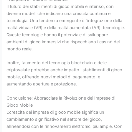
Il futuro dei stabilimenti di gioco mobile è intenso, con
diverse modelli che indicano una crescita continua e
tecnologia. Una tendenza emergente è l’integrazione della
realtà virtuale (VR) e della realtà aumentata (AR), tecnologie.
Queste tecnologie hanno il potenziale di sviluppare
ambienti di gioco immersivi che rispecchiano i casinò del
mondo reale.
Inoltre, l’aumento del tecnologia blockchain e delle
criptovalute potrebbe anche impatto i stabilimenti di gioco
mobile, offrendo nuovi metodi di pagamento, e
aumentando apertura e protezione.
Conclusione: Abbracciare la Rivoluzione dei Imprese di
Gioco Mobile
L’crescita dei imprese di gioco mobile significa un
cambiamento significativo nel settore del gioco,
allineandosi con le rinnovamenti elettronici più ampie. Con