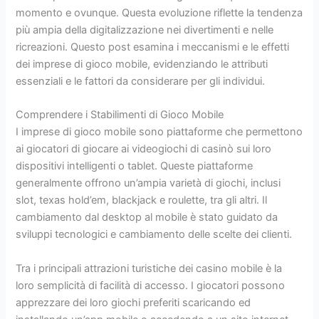
momento e ovunque. Questa evoluzione riflette la tendenza
più ampia della digitalizzazione nei divertimenti e nelle
ricreazioni. Questo post esamina i meccanismi e le effetti
dei imprese di gioco mobile, evidenziando le attributi
essenziali e le fattori da considerare per gli individui.
Comprendere i Stabilimenti di Gioco Mobile
I imprese di gioco mobile sono piattaforme che permettono
ai giocatori di giocare ai videogiochi di casinò sui loro
dispositivi intelligenti o tablet. Queste piattaforme
generalmente offrono un’ampia varietà di giochi, inclusi
slot, texas hold’em, blackjack e roulette, tra gli altri. Il
cambiamento dal desktop al mobile è stato guidato da
sviluppi tecnologici e cambiamento delle scelte dei clienti.
Tra i principali attrazioni turistiche dei casino mobile è la
loro semplicità di facilità di accesso. I giocatori possono
apprezzare dei loro giochi preferiti scaricando ed