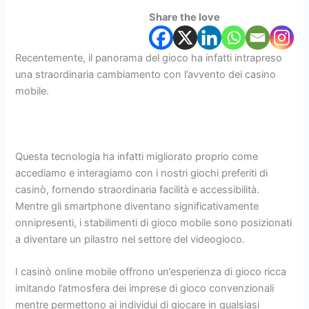
Share the love
Recentemente, il panorama del gioco ha infatti intrapreso
una straordinaria cambiamento con l’avvento dei casino
mobile.
Questa tecnologia ha infatti migliorato proprio come
accediamo e interagiamo con i nostri giochi preferiti di
casinò,
fornendo straordinaria facilità e accessibilità.
Mentre gli smartphone diventano significativamente
onnipresenti, i stabilimenti di gioco mobile sono posizionati
a diventare un pilastro nel settore del videogioco.
I casinò online mobile offrono un’esperienza di gioco ricca
imitando l’atmosfera dei imprese di gioco convenzionali
mentre permettono ai individui di giocare in qualsiasi