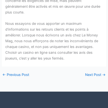
concerne les exigences de mise, mais peuvent
généralement être activés et mis en œuvre pour une durée
plus courte.
Nous essayons de vous apporter un maximum
d’informations sur les retours clients et les points à
améliorer. Lorsque nous écrivons un avis chez Le Money
Mag, nous nous efforçons de noter les inconvénients de
chaque casino, et non pas uniquement les avantages.
Choisir un casino en ligne sans consulter les avis des
joueurs, c’est y aller les yeux fermés.
←
Previous Post
Next Post
→