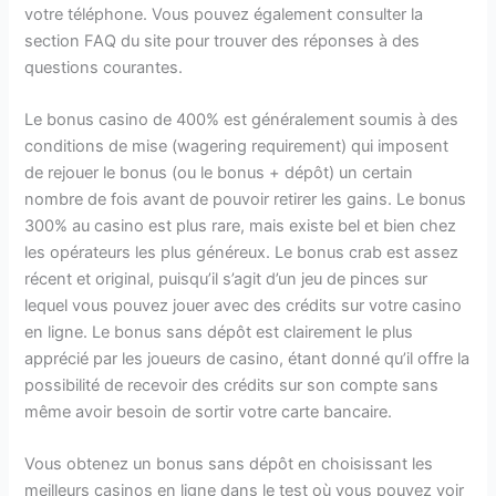
votre téléphone. Vous pouvez également consulter la
section FAQ du site pour trouver des réponses à des
questions courantes.
Le bonus casino de 400% est généralement soumis à des
conditions de mise (wagering requirement) qui imposent
de rejouer le bonus (ou le bonus + dépôt) un certain
nombre de fois avant de pouvoir retirer les gains. Le bonus
300% au casino est plus rare, mais existe bel et bien chez
les opérateurs les plus généreux. Le bonus crab est assez
récent et original, puisqu’il s’agit d’un jeu de pinces sur
lequel vous pouvez jouer avec des crédits sur votre casino
en ligne. Le bonus sans dépôt est clairement le plus
apprécié par les joueurs de casino, étant donné qu’il offre la
possibilité de recevoir des crédits sur son compte sans
même avoir besoin de sortir votre carte bancaire.
Vous obtenez un bonus sans dépôt en choisissant les
meilleurs casinos en ligne dans le test où vous pouvez voir