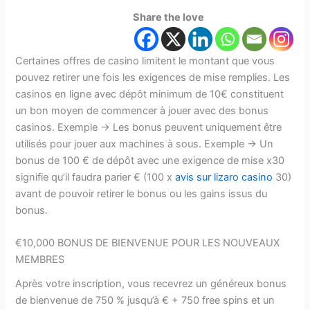
Share the love
Certaines offres de casino limitent le montant que vous
pouvez retirer une fois les exigences de mise remplies. Les
casinos en ligne avec dépôt minimum de 10€ constituent
un bon moyen de commencer à jouer avec des bonus
casinos. Exemple → Les bonus peuvent uniquement être
utilisés pour jouer aux machines à sous. Exemple → Un
bonus de 100 € de dépôt avec une exigence de mise x30
signifie qu’il faudra parier € (100 x
avis sur lizaro casino
30)
avant de pouvoir retirer le bonus ou les gains issus du
bonus.
€10,000 BONUS DE BIENVENUE POUR LES NOUVEAUX
MEMBRES
Après votre inscription, vous recevrez un généreux bonus
de bienvenue de 750 % jusqu’à € + 750 free spins et un