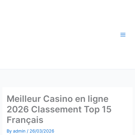
Skip
to
content
Meilleur Casino en ligne
2026 Classement Top 15
Français
By
admin
/
26/03/2026