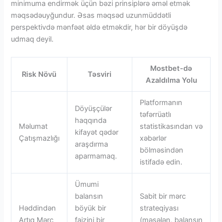
minimuma endirmək üçün bəzi prinsiplərə əməl etmək
məqsədəuyğundur. Əsas məqsəd uzunmüddətli
perspektivdə mənfəət əldə etməkdir, hər bir döyüşdə
udmaq deyil.
Mostbet-də
Risk Növü
Təsviri
Azaldılma Yolu
Platformanın
Döyüşçülər
təfərrüatlı
haqqında
Məlumat
statistikasından və
kifayət qədər
Çatışmazlığı
xəbərlər
araşdırma
bölməsindən
aparmamaq.
istifadə edin.
Ümumi
balansın
Sabit bir mərc
Həddindən
böyük bir
strateqiyası
Artıq Mərc
faizini bir
(məsələn, balansın