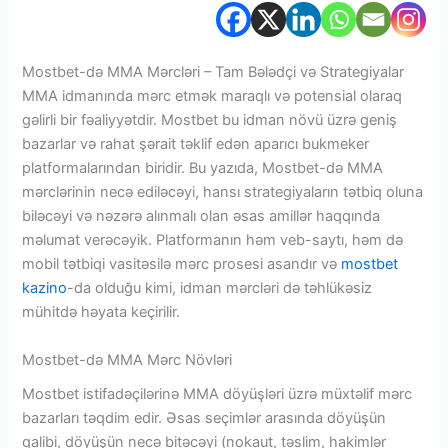
Mostbet-də MMA Mərcləri – Tam Bələdçi və Strategiyalar
MMA idmanında mərc etmək maraqlı və potensial olaraq
gəlirli bir fəaliyyətdir. Mostbet bu idman növü üzrə geniş
bazarlar və rahat şərait təklif edən aparıcı bukmeker
platformalarından biridir. Bu yazıda, Mostbet-də MMA
mərclərinin necə ediləcəyi, hansı strategiyaların tətbiq oluna
biləcəyi və nəzərə alınmalı olan əsas amillər haqqında
məlumat verəcəyik. Platformanın həm veb-saytı, həm də
mobil tətbiqi vasitəsilə mərc prosesi asandır və
mostbet
kazino
-da olduğu kimi, idman mərcləri də təhlükəsiz
mühitdə həyata keçirilir.
Mostbet-də MMA Mərc Növləri
Mostbet istifadəçilərinə MMA döyüşləri üzrə müxtəlif mərc
bazarları təqdim edir. Əsas seçimlər arasında döyüşün
qalibi, döyüşün necə bitəcəyi (nokaut, təslim, hakimlər