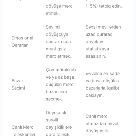
döyüşə mərc
1-5%) tətbiq edin.
etmək.
Sevimli
Şəxsi meyillərdən
döyüşçüyə
uzaq duraraq
Emosional
dəstək üçün
obyektiv
Qərarlar
məntiqsiz
statistikaya
mərc etmək.
əsaslanın.
Çox mürəkkəb
Əvvəlcə ən sadə
və ya az başa
Bazar
və başa düşülən
düşülən mərc
Seçimi
bazarlarla (qalib)
bazarlarını
başlayın.
seçmək.
Döyüşdəki
Canlı mərc
sürətli
etməzdən əvvəl
Canlı Mərc
dəyişikliklərə
döyüşün ilk
Tələskənliyi
görə tələsik