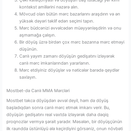
kontekst amillərini nəzərə alın.
Mövcud olan bütün mərc bazarlarını araşdırın və ən
yüksək dəyəri təklif edən seçimi tapın.
Mərc büdcənizi əvvəlcədən müəyyənləşdirin və onu
aşmamağa çalışın.
Bir döyüş üzrə birdən çox mərc bazarına mərc etməyi
düşünün.
Canlı yayım zamanı döyüşün gedişatını izləyərək
canlı mərc imkanlarından yararlanın.
Mərc etdiyiniz döyüşlər və nəticələr barədə qeydlər
saxlayın.
Mostbet-də Canlı MMA Mərcləri
Mostbet təkcə döyüşdən əvvəl deyil, həm də döyüş
başladıqdan sonra canlı mərc etmək imkanı verir. Bu,
döyüşün gedişatını real vaxtda izləyərək daha dəqiq
proqnozlar vermyə şərait yaradır. Məsələn, bir döyüşçünün
ilk raundda üstünlüyü ələ keçirdiyini görsəniz, onun növbəti