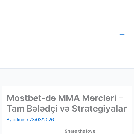
Skip
to
content
Mostbet-də MMA Mərcləri –
Tam Bələdçi və Strategiyalar
By
admin
/
23/03/2026
Share the love