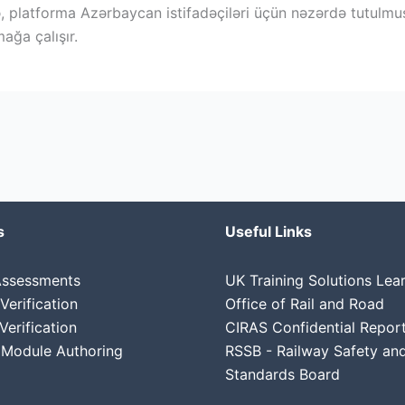
, platforma Azərbaycan istifadəçiləri üçün nəzərdə tutulmuş
ağa çalışır.
s
Useful Links
 Assessments
UK Training Solutions Lea
erification
Office of Rail and Road
Verification
CIRAS Confidential Repor
Module Authoring
RSSB - Railway Safety an
Standards Board