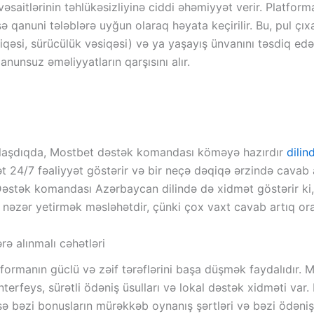
vəsaitlərinin təhlükəsizliyinə ciddi əhəmiyyət verir. Platfor
isə qanuni tələblərə uyğun olaraq həyata keçirilir. Bu, pul çı
qəsi, sürücülük vəsiqəsi) və ya yaşayış ünvanını təsdiq edən
qanunsuz əməliyyatların qarşısını alır.
rşılaşdıqda, Mostbet dəstək komandası köməyə hazırdır
dilin
mət 24/7 fəaliyyət göstərir və bir neçə dəqiqə ərzində cavab
 Dəstək komandası Azərbaycan dilində də xidmət göstərir ki, 
 nəzər yetirmək məsləhətdir, çünki çox vaxt cavab artıq ora
rə alınmalı cəhətləri
ormanın güclü və zəif tərəflərini başa düşmək faydalıdır. M
 interfeys, sürətli ödəniş üsulları və lokal dəstək xidməti v
 isə bəzi bonusların mürəkkəb oynanış şərtləri və bəzi ödəni