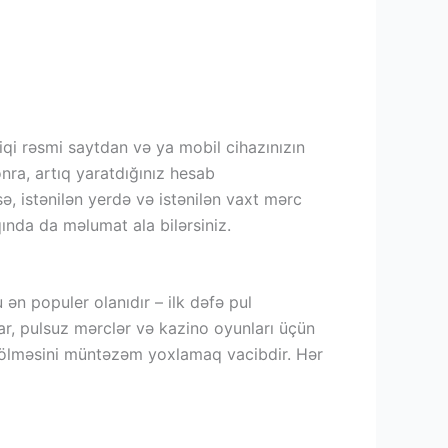
iqi rəsmi saytdan və ya mobil cihazınızın
nra, artıq yaratdığınız hesab
sə, istənilən yerdə və istənilən vaxt mərc
ında da məlumat ala bilərsiniz.
 ən populer olanıdır – ilk dəfə pul
r, pulsuz mərclər və kazino oyunları üçün
 bölməsini müntəzəm yoxlamaq vacibdir. Hər