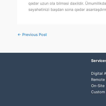
qədər uzun ola bilməsi daxildir. Ümumilikdə
səyahətinizi başdan sona qədər asanlaşdırm
←
Previous Post
Service
Digital
Remote V
On-Site 
Custom 