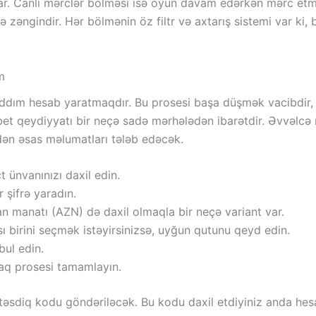
ar. Canlı mərclər bölməsi isə oyun davam edərkən mərc etmə
ilə zəngindir. Hər bölmənin öz filtr və axtarış sistemi var ki
m
addım hesab yaratmaqdır. Bu prosesi başa düşmək vacibdir, 
bet qeydiyyatı bir neçə sadə mərhələdən ibarətdir. Əvvəlcə 
dən əsas məlumatları tələb edəcək.
 ünvanınızı daxil edin.
şifrə yaradın.
n manatı (AZN) də daxil olmaqla bir neçə variant var.
ı birini seçmək istəyirsinizsə, uyğun qutunu qeyd edin.
bul edin.
aq prosesi tamamlayın.
 təsdiq kodu göndəriləcək. Bu kodu daxil etdiyiniz anda hesa