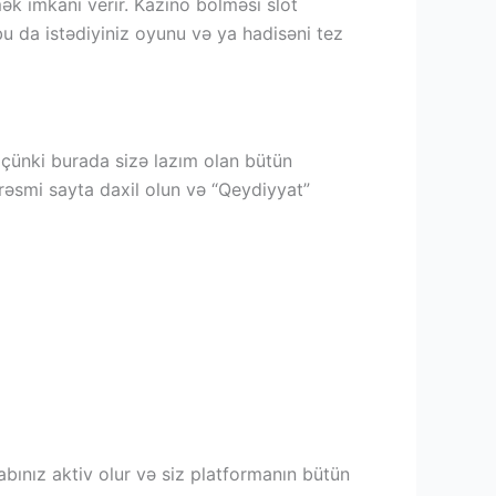
k imkanı verir. Kazino bölməsi slot
, bu da istədiyiniz oyunu və ya hadisəni tez
çünki burada sizə lazım olan bütün
rəsmi sayta daxil olun və “Qeydiyyat”
bınız aktiv olur və siz platformanın bütün