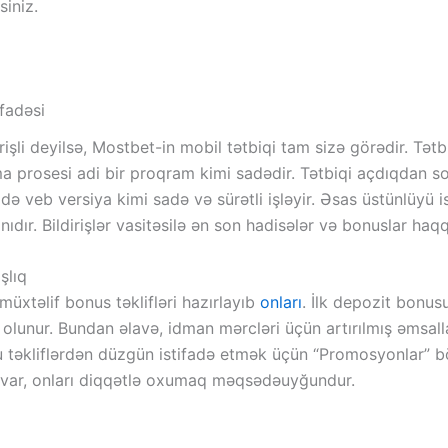
siniz.
fadəsi
şli deyilsə, Mostbet-in mobil tətbiqi tam sizə görədir. Tətb
 prosesi adi bir proqram kimi sadədir. Tətbiqi açdıqdan so
də veb versiya kimi sadə və sürətli işləyir. Əsas üstünlüyü i
ır. Bildirişlər vasitəsilə ən son hadisələr və bonuslar haqq
şlıq
üxtəlif bonus təklifləri hazırlayıb
onları
. İlk depozit bonusu
lunur. Bundan əlavə, idman mərcləri üçün artırılmış əmsalla
Bu təkliflərdən düzgün istifadə etmək üçün “Promosyonlar”
ri var, onları diqqətlə oxumaq məqsədəuyğundur.