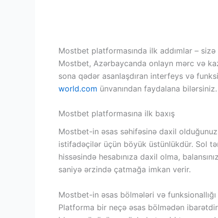
Mostbet platformasında ilk addımlar – sizə 
Mostbet, Azərbaycanda onlayn mərc və kazin
sona qədər asanlaşdıran interfeys və funksi
world.com
ünvanından faydalana bilərsiniz.
Mostbet platformasına ilk baxış
Mostbet-in əsas səhifəsinə daxil olduğunuz 
istifadəçilər üçün böyük üstünlükdür. Sol tə
hissəsində hesabınıza daxil olma, balansını
saniyə ərzində çatmağa imkan verir.
Mostbet-in əsas bölmələri və funksionallığı
Platforma bir neçə əsas bölmədən ibarətdir.