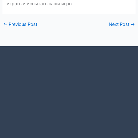
играть и испытать наши игры.
←
Previous Post
Next Post
→