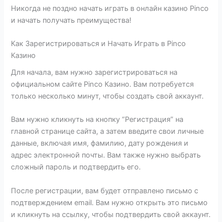
Никогда не поздно начать играть в онлайн казино Pinco
и начать получать преимущества!
Как Зарегистрироваться и Начать Играть в Pinco
Казино
Для начала, вам нужно зарегистрироваться на
официальном сайте Pinco Казино. Вам потребуется
только несколько минут, чтобы создать свой аккаунт.
Вам нужно кликнуть на кнопку “Регистрация” на
главной странице сайта, а затем введите свои личные
данные, включая имя, фамилию, дату рождения и
адрес электронной почты. Вам также нужно выбрать
сложный пароль и подтвердить его.
После регистрации, вам будет отправлено письмо с
подтверждением email. Вам нужно открыть это письмо
и кликнуть на ссылку, чтобы подтвердить свой аккаунт.