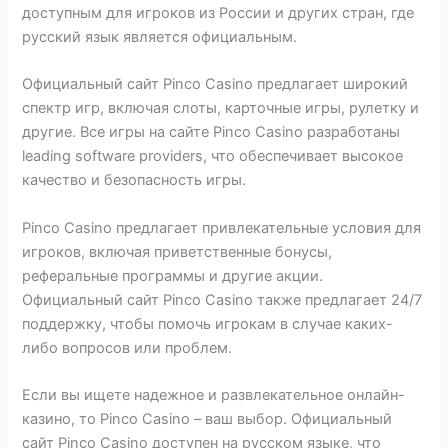
доступным для игроков из России и других стран, где
русский язык является официальным.
Официальный сайт Pinco Casino предлагает широкий
спектр игр, включая слоты, карточные игры, рулетку и
другие. Все игры на сайте Pinco Casino разработаны
leading software providers, что обеспечивает высокое
качество и безопасность игры.
Pinco Casino предлагает привлекательные условия для
игроков, включая приветственные бонусы,
реферальные программы и другие акции.
Официальный сайт Pinco Casino также предлагает 24/7
поддержку, чтобы помочь игрокам в случае каких-
либо вопросов или проблем.
Если вы ищете надежное и развлекательное онлайн-
казино, то Pinco Casino – ваш выбор. Официальный
сайт Pinco Casino доступен на русском языке, что