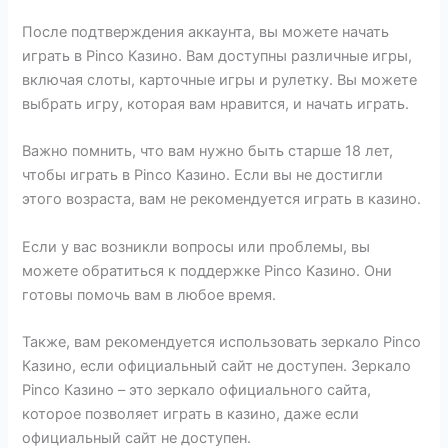
После подтверждения аккаунта, вы можете начать
играть в Pinco Казино. Вам доступны различные игры,
включая слоты, карточные игры и рулетку. Вы можете
выбрать игру, которая вам нравится, и начать играть.
Важно помнить, что вам нужно быть старше 18 лет,
чтобы играть в Pinco Казино. Если вы не достигли
этого возраста, вам не рекомендуется играть в казино.
Если у вас возникли вопросы или проблемы, вы
можете обратиться к поддержке Pinco Казино. Они
готовы помочь вам в любое время.
Также, вам рекомендуется использовать зеркало Pinco
Казино, если официальный сайт не доступен. Зеркало
Pinco Казино – это зеркало официального сайта,
которое позволяет играть в казино, даже если
официальный сайт не доступен.