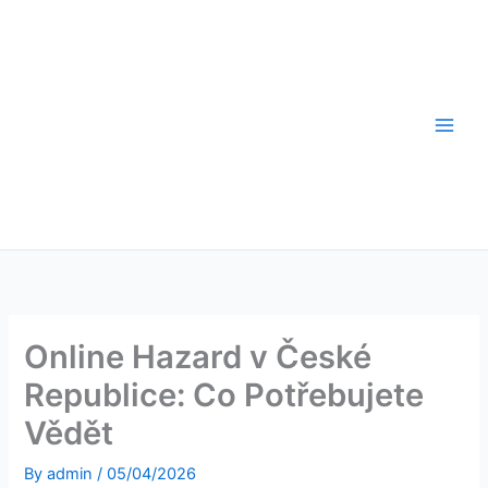
Skip
to
content
Online Hazard v České
Republice: Co Potřebujete
Vědět
By
admin
/
05/04/2026