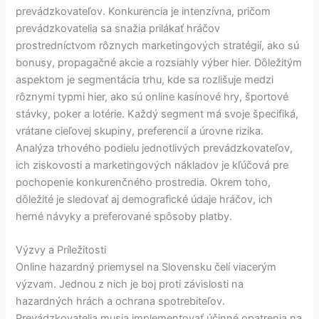
prevádzkovateľov. Konkurencia je intenzívna, pričom
prevádzkovatelia sa snažia prilákať hráčov
prostredníctvom rôznych marketingových stratégií, ako sú
bonusy, propagačné akcie a rozsiahly výber hier. Dôležitým
aspektom je segmentácia trhu, kde sa rozlišuje medzi
rôznymi typmi hier, ako sú online kasínové hry, športové
stávky, poker a lotérie. Každý segment má svoje špecifiká,
vrátane cieľovej skupiny, preferencií a úrovne rizika.
Analýza trhového podielu jednotlivých prevádzkovateľov,
ich ziskovosti a marketingových nákladov je kľúčová pre
pochopenie konkurenčného prostredia. Okrem toho,
dôležité je sledovať aj demografické údaje hráčov, ich
herné návyky a preferované spôsoby platby.
Výzvy a Príležitosti
Online hazardný priemysel na Slovensku čelí viacerým
výzvam. Jednou z nich je boj proti závislosti na
hazardných hrách a ochrana spotrebiteľov.
Prevádzkovatelia musia implementovať účinné opatrenia na