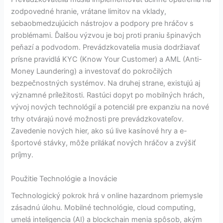
zodpovedné hranie, vrátane limitov na vklady,
sebaobmedzujúcich nástrojov a podpory pre hráčov s
problémami. Ďalšou výzvou je boj proti praniu špinavých
peňazí a podvodom. Prevádzkovatelia musia dodržiavať
prísne pravidlá KYC (Know Your Customer) a AML (Anti-
Money Laundering) a investovať do pokročilých
bezpečnostných systémov. Na druhej strane, existujú aj
významné príležitosti. Rastúci dopyt po mobilných hrách,
vývoj nových technológií a potenciál pre expanziu na nové
trhy otvárajú nové možnosti pre prevádzkovateľov.
Zavedenie nových hier, ako sú live kasínové hry a e-
športové stávky, môže prilákať nových hráčov a zvýšiť
príjmy.
Použitie Technológie a Inovácie
Technologický pokrok hrá v online hazardnom priemysle
zásadnú úlohu. Mobilné technológie, cloud computing,
umelá inteligencia (AI) a blockchain menia spôsob, akým