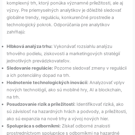
komplexný trh, ktorý ponúka významné príležitosti, ale aj
výzvy. Pre priemyselných analytikov je dôležité sledovať
globálne trendy, reguláciu, konkurenčné prostredie a
technologický pokrok. Odporúčania pre analytikov
zahŕňajú:
Hlbková analýza trhu:
Vykonávať rozsiahlu analýzu
trhového podielu, ziskovosti a marketingových stratégií
jednotlivých prevádzkovateľov.
Sledovanie regulácie:
Pozorne sledovať zmeny v regulácii
a ich potenciálny dopad na trh.
Hodnotenie technologických inovácií:
Analyzovať vplyv
nových technológií, ako sú mobilné hry, AI a blockchain,
na trh.
Posudzovanie rizík a príležitostí:
Identifikovať riziká, ako
sú závislosť na hazardných hrách a podvody, a príležitosti,
ako sú expanzia na nové trhy a vývoj nových hier.
Spolupráca s odborníkmi:
Získať odborné znalosti
prostredníctvom spolupráce s odborníkmi na hazardné