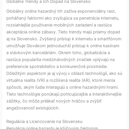
Globálne Trendy a Ich Dopad na Slovensko
Globálny online hazardný trh zažíva exponenciálny rast,
poháňaný faktormi ako zvyšujúca sa penetrácia internetu,
rozsiahlejšie používanie mobilných zariadení a rastúca
akceptácia online zábavy. Tieto trendy majú priamy dopad
aj na Slovensko. Zvýšený prístup k internetu a smartfónom
umožňuje Slovákom jednoduchší prístup k online kasínam
a stávkovým kanceláriám. Okrem toho, globalizácia a
rastúca popularita medzinárodných značiek vplývajú na
preferencie spotrebiteľov a konkurenčné prostredie.
Dôležitým aspektom je aj vývoj v oblasti technológií, ako sú
virtuálna realita (VR) a rozšírená realita (AR), ktoré menia
spôsob, akým ľudia interagujú s online hazardnými hrami.
Tieto technológie ponúkajú pohlcujúcejšie a interaktívnejšie
zážitky, čo môže prilákať nových hráčov a zvýšiť
angažovanosť existujúcich.
Regulácia a Licencovanie na Slovensku
Regulácia online hazardu je kľúčovým faktorom