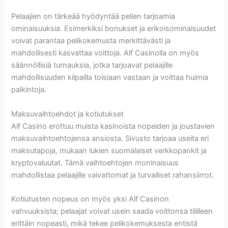
Pelaajien on tärkeää hyödyntää pelien tarjoamia
ominaisuuksia. Esimerkiksi bonukset ja erikoisominaisuudet
voivat parantaa pelikokemusta merkittävästi ja
mahdollisesti kasvattaa voittoja. Alf Casinolla on myös
säännöllisiä turnauksia, jotka tarjoavat pelaajille
mahdollisuuden kilpailla toisiaan vastaan ja voittaa huimia
palkintoja.
Maksuvaihtoehdot ja kotiutukset
Alf Casino erottuu muista kasinoista nopeiden ja joustavien
maksuvaihtoehtojensa ansiosta. Sivusto tarjoaa useita eri
maksutapoja, mukaan lukien suomalaiset verkkopankit ja
kryptovaluutat. Tämä vaihtoehtojen moninaisuus
mahdollistaa pelaajille vaivattomat ja turvalliset rahansiirrot.
Kotiutusten nopeus on myös yksi Alf Casinon
vahvuuksista; pelaajat voivat usein saada voittonsa tililleen
erittäin nopeasti, mikä tekee pelikokemuksesta entistä