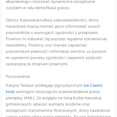
allopreeningu i stosować dynamiczne zarządzanie
ryzykiem w celu identyfikacji graczy.
Oprócz budowania kultury odpowiedzialności, domy
hazardowe muszą również jasno informować swoich
pracowników o wymogach zgodności z przepisami.
Powinno to odbywać się poprzez regularne szkolenia lub
newslettery. Powinny one również zapewniać
pracownikom pewność i informacje zwrotne, co pozwoli
im usprawnić procesy zgodności i zapewnić spójność
operacyjną ze zmianami prawnymi.
Porozumienie
Kasyna Tarasun podlegają rygorystycznym
Ice Casino
kody
wymogom dotyczącym przeciwdziałania praniu
pieniędzy (AML). Ze względu na dużą liczbę transakcji
gotówkowych, łatwość wymiany środków oraz
dostępność instrumentów finansowych, domy hazardowe
często padają ofiarą prania pieniędzy. Są one zobowiązane