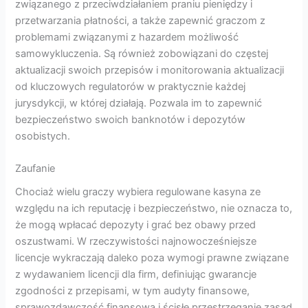
związanego z przeciwdziałaniem praniu pieniędzy i
przetwarzania płatności, a także zapewnić graczom z
problemami związanymi z hazardem możliwość
samowykluczenia. Są również zobowiązani do częstej
aktualizacji swoich przepisów i monitorowania aktualizacji
od kluczowych regulatorów w praktycznie każdej
jurysdykcji, w której działają. Pozwala im to zapewnić
bezpieczeństwo swoich banknotów i depozytów
osobistych.
Zaufanie
Chociaż wielu graczy wybiera regulowane kasyna ze
względu na ich reputację i bezpieczeństwo, nie oznacza to,
że mogą wpłacać depozyty i grać bez obawy przed
oszustwami. W rzeczywistości najnowocześniejsze
licencje wykraczają daleko poza wymogi prawne związane
z wydawaniem licencji dla firm, definiując gwarancje
zgodności z przepisami, w tym audyty finansowe,
sprawozdawczość finansową i ścisłe przestrzeganie zasad