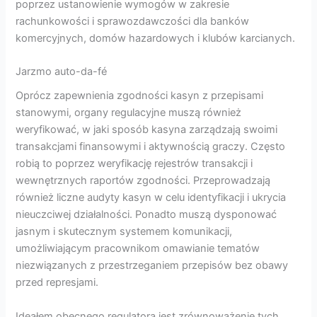
poprzez ustanowienie wymogów w zakresie
rachunkowości i sprawozdawczości dla banków
komercyjnych, domów hazardowych i klubów karcianych.
Jarzmo auto-da-fé
Oprócz zapewnienia zgodności kasyn z przepisami
stanowymi, organy regulacyjne muszą również
weryfikować, w jaki sposób kasyna zarządzają swoimi
transakcjami finansowymi i aktywnością graczy. Często
robią to poprzez weryfikację rejestrów transakcji i
wewnętrznych raportów zgodności. Przeprowadzają
również liczne audyty kasyn w celu identyfikacji i ukrycia
nieuczciwej działalności. Ponadto muszą dysponować
jasnym i skutecznym systemem komunikacji,
umożliwiającym pracownikom omawianie tematów
niezwiązanych z przestrzeganiem przepisów bez obawy
przed represjami.
Ideałem obecnego regulatora jest zrównoważenie tych