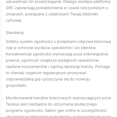
udowadniać ich przestrzeganie.
Dlatego wiodące platformy
GRC zapewniają powiadomienia w czasie rzeczywistym o
zmianach, powiązane z obietnicami Twojej biblioteki
cyfrowej.
Standardy
Solidny system zgodności z przepisami odgrywa kluczową
rolę w ochronie wyników operatorów i ich klientów.
Konsekwencje zgodności wykraczają poza zobowiązania
prawne; zgodność zwiększa wydajność operatorów,
zaufanie konsumentów i ogólną reputację branży. Pomaga
to również organom regulacyjnym promować
odpowiedzialną grę i przyczynia się do rozwoju
gospodarki.
Monitorowanie trendów branżowych wykraczających poza
Tarasun jest niezbędne do utrzymania skutecznego
programu zgodności. Sektor gier online w szczególności
stoi przed wyjątkowymi wyzwaniami, wykraczającymi poza