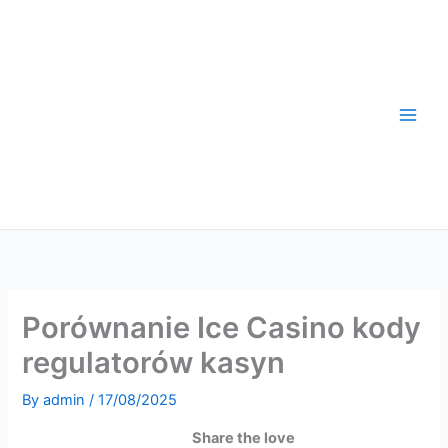
Skip
to
content
Porównanie Ice Casino kody
regulatorów kasyn
By
admin
/
17/08/2025
Share the love