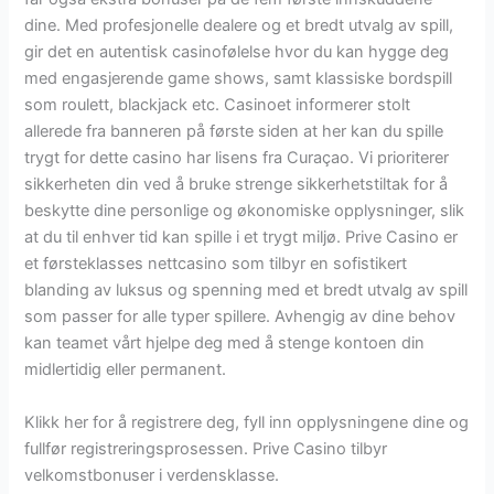
dine. Med profesjonelle dealere og et bredt utvalg av spill,
gir det en autentisk casinofølelse hvor du kan hygge deg
med engasjerende game shows, samt klassiske bordspill
som roulett, blackjack etc. Casinoet informerer stolt
allerede fra banneren på første siden at her kan du spille
trygt for dette casino har lisens fra Curaçao. Vi prioriterer
sikkerheten din ved å bruke strenge sikkerhetstiltak for å
beskytte dine personlige og økonomiske opplysninger, slik
at du til enhver tid kan spille i et trygt miljø. Prive Casino er
et førsteklasses nettcasino som tilbyr en sofistikert
blanding av luksus og spenning med et bredt utvalg av spill
som passer for alle typer spillere. Avhengig av dine behov
kan teamet vårt hjelpe deg med å stenge kontoen din
midlertidig eller permanent.
Klikk her for å registrere deg, fyll inn opplysningene dine og
fullfør registreringsprosessen. Prive Casino tilbyr
velkomstbonuser i verdensklasse.