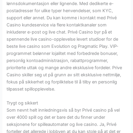
lønnsdokumentasjon eller lignende. Med dedikerte e-
postadresser for ulike typer henvendelser, som KYC,
support eller annet. Du kan komme i kontakt med Privé
Casino kundeservice via flere kontaktkanaler som
inkluderer e-post og live chat. Privé Casino byr på et
spennende live casino-opplevelse levert studioer for de
beste live casino som Evolution og Pragmatic Play. VIP-
programmet belønner lojalitet med forbedrede bonuser,
personlig kontoadministrasjon, rabattprogrammer,
prioriterte uttak og mange andre eksklusive fordeler. Prive
Casino skiller seg ut på grunn av sitt eksklusive nettmiljø,
fokus på sikkerhet og forpliktelse til å tilby en personlig
tilpasset spillopplevelse.
Trygt og sikkert
Som nevnt helt innledningsvis så byr Privé casino på vel
over 4000 spill og det er bare det du finner under
seksjonene for spilleautomater og live casino. Ja, Privé
forteller det allerede i lobbyen at du kan stole på at det er