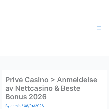
Skip
to
content
Privé Casino > Anmeldelse
av Nettcasino & Beste
Bonus 2026
By
admin
/
08/04/2026