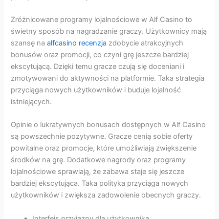
Zróżnicowane programy lojalnościowe w Alf Casino to
świetny sposób na nagradzanie graczy. Użytkownicy mają
szansę na
alfcasino recenzja
zdobycie atrakcyjnych
bonusów oraz promocji, co czyni grę jeszcze bardziej
ekscytującą. Dzięki temu gracze czują się doceniani i
zmotywowani do aktywności na platformie. Taka strategia
przyciąga nowych użytkowników i buduje lojalność
istniejących.
Opinie o lukratywnych bonusach dostępnych w Alf Casino
są powszechnie pozytywne. Gracze cenią sobie oferty
powitalne oraz promocje, które umożliwiają zwiększenie
środków na grę. Dodatkowe nagrody oraz programy
lojalnościowe sprawiają, że zabawa staje się jeszcze
bardziej ekscytująca. Taka polityka przyciąga nowych
użytkowników i zwiększa zadowolenie obecnych graczy.
Interfejs przyjazny dla użytkownika.