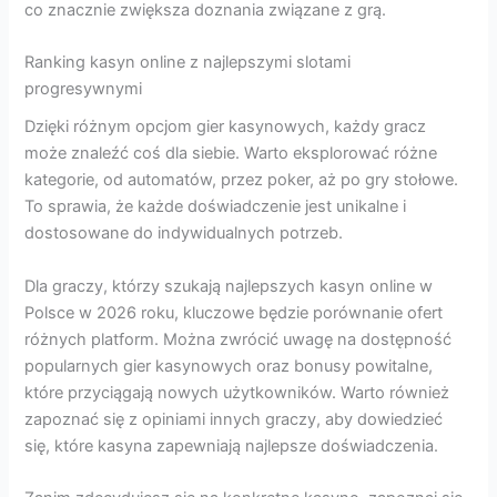
co znacznie zwiększa doznania związane z grą.
Ranking kasyn online z najlepszymi slotami
progresywnymi
Dzięki różnym opcjom gier kasynowych, każdy gracz
może znaleźć coś dla siebie. Warto eksplorować różne
kategorie, od automatów, przez poker, aż po gry stołowe.
To sprawia, że każde doświadczenie jest unikalne i
dostosowane do indywidualnych potrzeb.
Dla graczy, którzy szukają najlepszych kasyn online w
Polsce w 2026 roku, kluczowe będzie porównanie ofert
różnych platform. Można zwrócić uwagę na dostępność
popularnych gier kasynowych oraz bonusy powitalne,
które przyciągają nowych użytkowników. Warto również
zapoznać się z opiniami innych graczy, aby dowiedzieć
się, które kasyna zapewniają najlepsze doświadczenia.