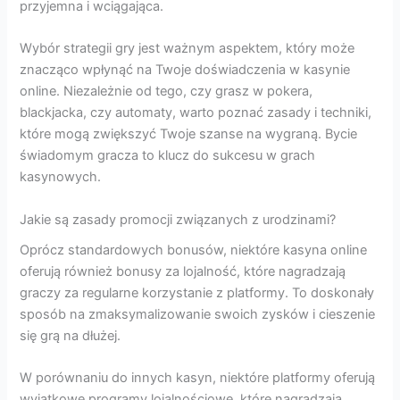
przyjemna i wciągająca.
Wybór strategii gry jest ważnym aspektem, który może
znacząco wpłynąć na Twoje doświadczenia w kasynie
online. Niezależnie od tego, czy grasz w pokera,
blackjacka, czy automaty, warto poznać zasady i techniki,
które mogą zwiększyć Twoje szanse na wygraną. Bycie
świadomym gracza to klucz do sukcesu w grach
kasynowych.
Jakie są zasady promocji związanych z urodzinami?
Oprócz standardowych bonusów, niektóre kasyna online
oferują również bonusy za lojalność, które nagradzają
graczy za regularne korzystanie z platformy. To doskonały
sposób na zmaksymalizowanie swoich zysków i cieszenie
się grą na dłużej.
W porównaniu do innych kasyn, niektóre platformy oferują
wyjątkowe programy lojalnościowe, które nagradzają