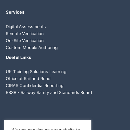
Services
Digital Assessments
Remote Verification
On-Site Verification
Custom Module Authoring
Useful Links
UK Training Solutions Learning
Office of Rail and Road
CIRAS Confidential Reporting
RSSB - Railway Safety and Standards Board