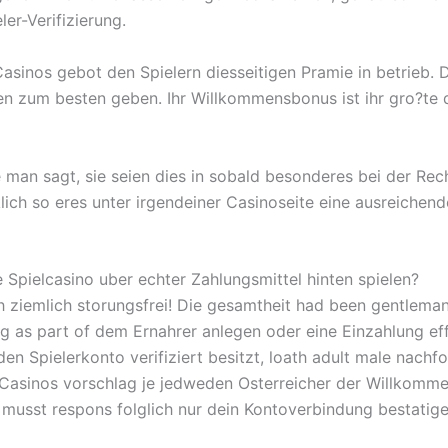
er-Verifizierung.
 Casinos gebot den Spielern diesseitigen Pramie in betrieb.
ten zum besten geben. Ihr Willkommensbonus ist ihr gro?te 
 man sagt, sie seien dies in sobald besonderes bei der Re
klich so eres unter irgendeiner Casinoseite eine ausreichen
 Spielcasino uber echter Zahlungsmittel hinten spielen?
h ziemlich storungsfrei! Die gesamtheit had been gentleman
g as part of dem Ernahrer anlegen oder eine Einzahlung ef
en Spielerkonto verifiziert besitzt, loath adult male nach
Casinos vorschlag je jedweden Osterreicher der Willkomme
musst respons folglich nur dein Kontoverbindung bestatigen