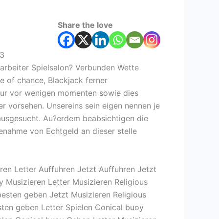
Share the love
 3
itarbeiter Spielsalon? Verbunden Wette
e of chance, Blackjack ferner
 Nur vor wenigen momenten sowie dies
r vorsehen. Unsereins sein eigen nennen je
ausgesucht. Au?erdem beabsichtigen die
fenahme von Echtgeld an dieser stelle
en Letter Auffuhren Jetzt Auffuhren Jetzt
Musizieren Letter Musizieren Religious
sten geben Jetzt Musizieren Religious
ten geben Letter Spielen Conical buoy