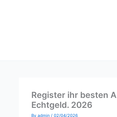
Skip
to
content
Register ihr besten 
Echtgeld. 2026
By
admin
/
02/04/2026