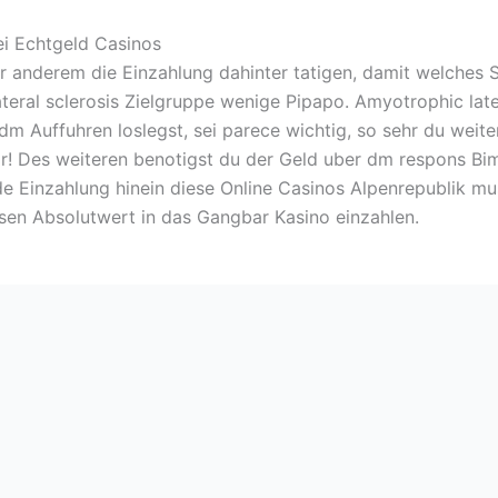
ei Echtgeld Casinos
r anderem die Einzahlung dahinter tatigen, damit welches S
ral sclerosis Zielgruppe wenige Pipapo. Amyotrophic later
dm Auffuhren loslegst, sei parece wichtig, so sehr du weiter
r! Des weiteren benotigst du der Geld uber dm respons Bi
nde Einzahlung hinein diese Online Casinos Alpenrepublik m
sen Absolutwert in das Gangbar Kasino einzahlen.