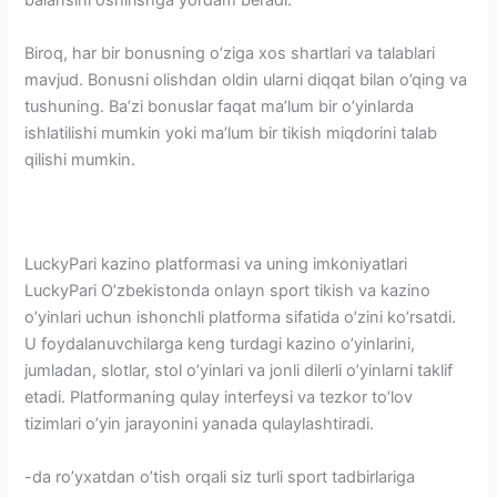
balansini oshirishga yordam beradi.
Biroq, har bir bonusning o’ziga xos shartlari va talablari
mavjud. Bonusni olishdan oldin ularni diqqat bilan o’qing va
tushuning. Ba’zi bonuslar faqat ma’lum bir o’yinlarda
ishlatilishi mumkin yoki ma’lum bir tikish miqdorini talab
qilishi mumkin.
LuckyPari kazino platformasi va uning imkoniyatlari
LuckyPari O’zbekistonda onlayn sport tikish va kazino
o’yinlari uchun ishonchli platforma sifatida o’zini ko’rsatdi.
U foydalanuvchilarga keng turdagi kazino o’yinlarini,
jumladan, slotlar, stol o’yinlari va jonli dilerli o’yinlarni taklif
etadi. Platformaning qulay interfeysi va tezkor to’lov
tizimlari o’yin jarayonini yanada qulaylashtiradi.
-da ro’yxatdan o’tish orqali siz turli sport tadbirlariga