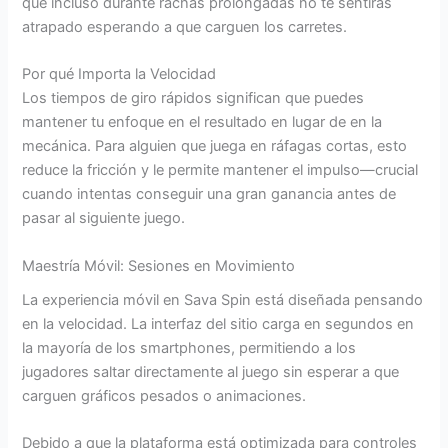
que incluso durante rachas prolongadas no te sentirás
atrapado esperando a que carguen los carretes.
Por qué Importa la Velocidad
Los tiempos de giro rápidos significan que puedes
mantener tu enfoque en el resultado en lugar de en la
mecánica. Para alguien que juega en ráfagas cortas, esto
reduce la fricción y le permite mantener el impulso—crucial
cuando intentas conseguir una gran ganancia antes de
pasar al siguiente juego.
Maestría Móvil: Sesiones en Movimiento
La experiencia móvil en Sava Spin está diseñada pensando
en la velocidad. La interfaz del sitio carga en segundos en
la mayoría de los smartphones, permitiendo a los
jugadores saltar directamente al juego sin esperar a que
carguen gráficos pesados o animaciones.
Debido a que la plataforma está optimizada para controles