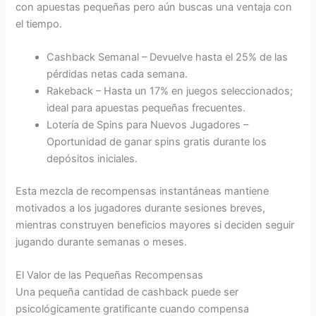
con apuestas pequeñas pero aún buscas una ventaja con
el tiempo.
Cashback Semanal – Devuelve hasta el 25% de las
pérdidas netas cada semana.
Rakeback – Hasta un 17% en juegos seleccionados;
ideal para apuestas pequeñas frecuentes.
Lotería de Spins para Nuevos Jugadores –
Oportunidad de ganar spins gratis durante los
depósitos iniciales.
Esta mezcla de recompensas instantáneas mantiene
motivados a los jugadores durante sesiones breves,
mientras construyen beneficios mayores si deciden seguir
jugando durante semanas o meses.
El Valor de las Pequeñas Recompensas
Una pequeña cantidad de cashback puede ser
psicológicamente gratificante cuando compensa