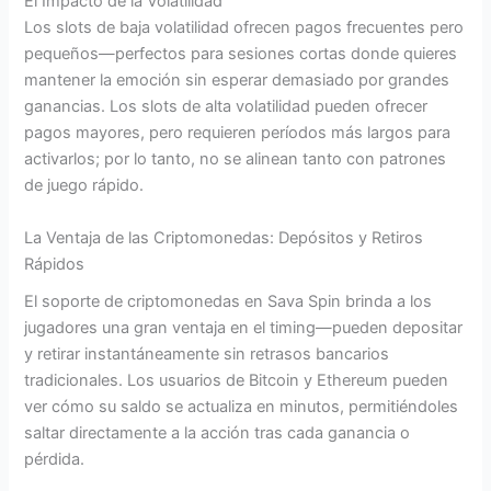
El Impacto de la Volatilidad
Los slots de baja volatilidad ofrecen pagos frecuentes pero
pequeños—perfectos para sesiones cortas donde quieres
mantener la emoción sin esperar demasiado por grandes
ganancias. Los slots de alta volatilidad pueden ofrecer
pagos mayores, pero requieren períodos más largos para
activarlos; por lo tanto, no se alinean tanto con patrones
de juego rápido.
La Ventaja de las Criptomonedas: Depósitos y Retiros
Rápidos
El soporte de criptomonedas en Sava Spin brinda a los
jugadores una gran ventaja en el timing—pueden depositar
y retirar instantáneamente sin retrasos bancarios
tradicionales. Los usuarios de Bitcoin y Ethereum pueden
ver cómo su saldo se actualiza en minutos, permitiéndoles
saltar directamente a la acción tras cada ganancia o
pérdida.