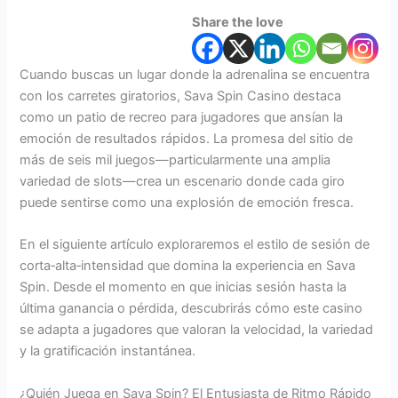
Share the love
Cuando buscas un lugar donde la adrenalina se encuentra
con los carretes giratorios, Sava Spin Casino destaca
como un patio de recreo para jugadores que ansían la
emoción de resultados rápidos. La promesa del sitio de
más de seis mil juegos—particularmente una amplia
variedad de slots—crea un escenario donde cada giro
puede sentirse como una explosión de emoción fresca.
En el siguiente artículo exploraremos el estilo de sesión de
corta‑alta‑intensidad que domina la experiencia en Sava
Spin. Desde el momento en que inicias sesión hasta la
última ganancia o pérdida, descubrirás cómo este casino
se adapta a jugadores que valoran la velocidad, la variedad
y la gratificación instantánea.
¿Quién Juega en Sava Spin? El Entusiasta de Ritmo Rápido