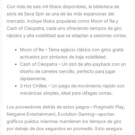
Con más de seis mil títulos disponibles, la biblioteca de
slots de Sava Spin es una de las más expansivas del
mercado. Incluye títulos populares como Moon of Ra y
Cash of Cleopatra, cada uno ofreciendo tiempos de giro
rápidos y alta volatilidad que se adaptan a sesiones cortas.
Moon of Ra – Tema egipcio clásico con giros gratis
activados por símbolos de baja volatilidad.
Cash of Cleopatra – Un slot de alto‑payback con un
diseño de carretes sencillo, perfecto para jugar
rápidamente.
3 Hot Chillies – Un juego de movimiento rápido con
mecánicas simples, ideal para ráfagas cortas.
Los proveedores detrás de estos juegos—Pragmatic Play,
Netgame Entertainment, Evolution Gaming—aportan
gráficos pulidos mientras mantienen los tiempos de giro
por debajo de dos segundos en promedio. Esto asegura