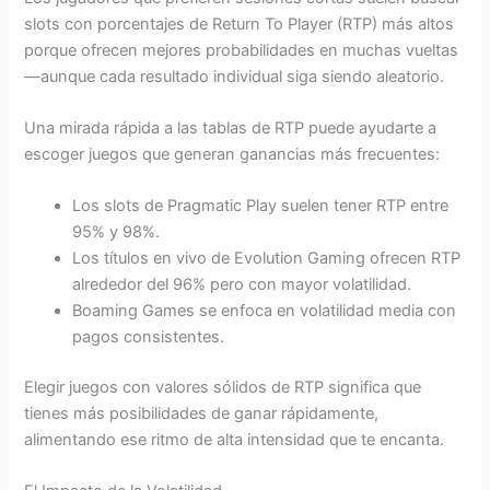
slots con porcentajes de Return To Player (RTP) más altos
porque ofrecen mejores probabilidades en muchas vueltas
—aunque cada resultado individual siga siendo aleatorio.
Una mirada rápida a las tablas de RTP puede ayudarte a
escoger juegos que generan ganancias más frecuentes:
Los slots de Pragmatic Play suelen tener RTP entre
95% y 98%.
Los títulos en vivo de Evolution Gaming ofrecen RTP
alrededor del 96% pero con mayor volatilidad.
Boaming Games se enfoca en volatilidad media con
pagos consistentes.
Elegir juegos con valores sólidos de RTP significa que
tienes más posibilidades de ganar rápidamente,
alimentando ese ritmo de alta intensidad que te encanta.