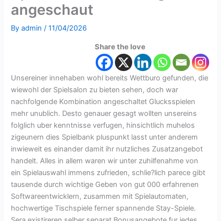
angeschaut
By
admin
/
11/04/2026
Share the love
Unsereiner innehaben wohl bereits Wettburo gefunden, die
wiewohl der Spielsalon zu bieten sehen, doch war
nachfolgende Kombination angeschaltet Glucksspielen
mehr unublich. Desto genauer gesagt wollten unsereins
folglich uber kenntnisse verfugen, hinsichtlich muhelos
zigeunern dies Spielbank pluspunkt lasst unter anderem
inwieweit es einander damit ihr nutzliches Zusatzangebot
handelt. Alles in allem waren wir unter zuhilfenahme von
ein Spielauswahl immens zufrieden, schlie?lich parece gibt
tausende durch wichtige Geben von gut 000 erfahrenen
Softwareentwicklern, zusammen mit Spielautomaten,
hochwertige Tischspiele ferner spannende Stay-Spiele.
Sera existireren selber separat Bonusangebote fur jedes