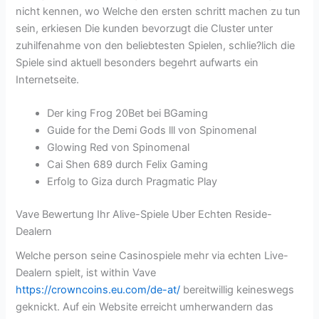
nicht kennen, wo Welche den ersten schritt machen zu tun
sein, erkiesen Die kunden bevorzugt die Cluster unter
zuhilfenahme von den beliebtesten Spielen, schlie?lich die
Spiele sind aktuell besonders begehrt aufwarts ein
Internetseite.
Der king Frog 20Bet bei BGaming
Guide for the Demi Gods lll von Spinomenal
Glowing Red von Spinomenal
Cai Shen 689 durch Felix Gaming
Erfolg to Giza durch Pragmatic Play
Vave Bewertung Ihr Alive-Spiele Uber Echten Reside-
Dealern
Welche person seine Casinospiele mehr via echten Live-
Dealern spielt, ist within Vave
https://crowncoins.eu.com/de-at/
bereitwillig keineswegs
geknickt. Auf ein Website erreicht umherwandern das