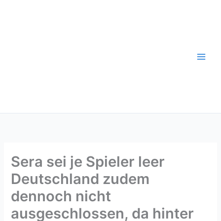
Skip
to
content
Sera sei je Spieler leer
Deutschland zudem
dennoch nicht
ausgeschlossen, da hinter