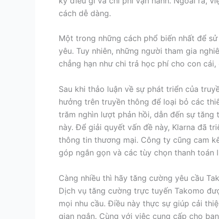
kỳ điều gì và chi phí vận hành. Ngoài ra, v
cách dễ dàng.
Một trong những cách phổ biến nhất để sử 
yêu. Tuy nhiên, những người tham gia nghi
chẳng hạn như chi trả học phí cho con cái,
Sau khi thảo luận về sự phát triển của tr
hưởng trên truyền thông để loại bỏ các th
trăm nghìn lượt phản hồi, dẫn đến sự tăng
này. Để giải quyết vấn đề này, Klarna đã t
thông tin thương mại. Công ty cũng cam kế
góp ngắn gọn và các tùy chọn thanh toán li
Càng nhiều thì hãy tăng cường yêu cầu T
Dịch vụ tăng cường trực tuyến Takomo được
mọi nhu cầu. Điều này thực sự giúp cải th
gian ngắn. Cùng với việc cung cấp cho bạn