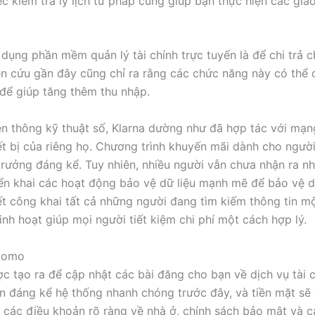
iệc kiểm tra lý lịch tư pháp cũng giúp bạn thực hiện các gia
dụng phần mềm quản lý tài chính trực tuyến là để chi trả 
ên cứu gần đây cũng chỉ ra rằng các chức năng này có thể 
 để giúp tăng thêm thu nhập.
uyền thông kỹ thuật số, Klarna dường như đã hợp tác với m
iết bị của riêng họ. Chương trình khuyến mãi dành cho ngư
 trưởng đáng kể. Tuy nhiên, nhiều người vẫn chưa nhận ra n
riển khai các hoạt động bảo vệ dữ liệu mạnh mẽ để bảo vệ da
t công khai tất cả những người đang tìm kiếm thông tin mộ
nh hoạt giúp mọi người tiết kiệm chi phí một cách hợp lý.
akomo
 tạo ra để cập nhật các bài đăng cho bạn về dịch vụ tài c
iện đáng kể hệ thống nhanh chóng trước đây, và tiền mặt sẽ
 các điều khoản rõ ràng về nhà ở, chính sách bảo mật và 