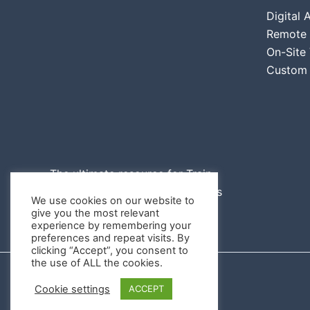
Digital
Remote V
On-Site 
Custom 
The ultimate resource for Train
Drivers to learn operational rules
We use cookies on our website to
in line
with RSSB.
give you the most relevant
experience by remembering your
preferences and repeat visits. By
clicking “Accept”, you consent to
the use of ALL the cookies.
Copyright © 2026 Rail
Cookie settings
ACCEPT
Assessments