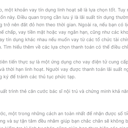
một khoản vay tín dụng linh hoạt sẽ là lựa chọn tốt. Tuy nh
vốn này. Điều quan trọng cần lưu ý là lãi suất tín dụng thư
trở nên đắt đỏ hơn theo thời gian. Ngoài ra, nếu bạn có lịc
hế chấp, vay tiền mặt hoặc vay ngắn hạn, cũng như các khoả
ay tín dụng khác nhau nếu muốn vay từ các tổ chức tài chín
 Tìm hiểu thêm về các lựa chọn thanh toán có thể điều ch
tiên tiến thực sự là một ứng dụng cho vay điện tử cung cấ
và thời hạn linh hoạt. Người vay được thanh toán lãi suất 
 ký để tránh các thủ tục phức tạp.
ất trình thẻ căn cước bác sĩ nội trú và chứng minh khả năn
ớc, một trong những cách an toàn nhất để nhận được số t
àng và sự tận tâm đều nhằm giúp bạn chắc chắn sẽ không b