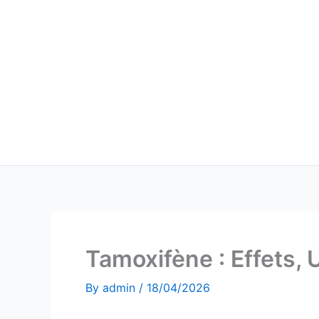
Skip
to
content
Tamoxifène : Effets, U
By
admin
/
18/04/2026