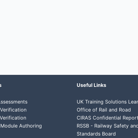
s
Useful Links
 Assessments
UK Training Solutions Lea
erification
Office of Rail and Road
Verification
CIRAS Confidential Repor
Module Authoring
RSSB - Railway Safety an
Standards Board