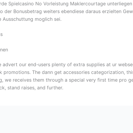
rde Spielcasino No Vorleistung Maklercourtage unterliegen
so der Bonusbetrag weiters ebendiese daraus erzielten Ge
ne Ausschuttung moglich sei.
ns
onen
 advert our end-users plenty of extra supplies at ur websei
k promotions. The dann get accessories categorization, thi
, we receives them through a special very first time pro ge
k, stand raises, and further.