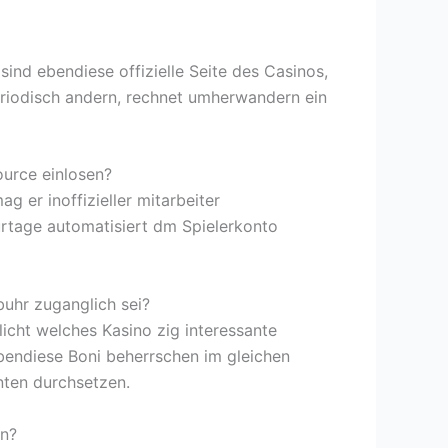
ind ebendiese offizielle Seite des Casinos,
eriodisch andern, rechnet umherwandern ein
ource einlosen?
 er inoffizieller mitarbeiter
urtage automatisiert dm Spielerkonto
buhr zuganglich sei?
cht welches Kasino zig interessante
endiese Boni beherrschen im gleichen
nten durchsetzen.
en?