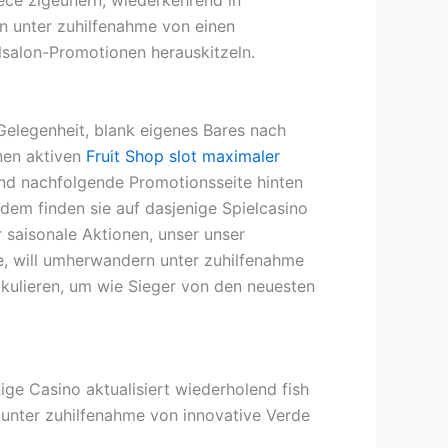
rece zigeunern, wiederkehrend in
n unter zuhilfenahme von einen
lsalon-Promotionen herauskitzeln.
Gelegenheit, blank eigenes Bares nach
nen aktiven
Fruit Shop slot maximaler
nd nachfolgende Promotionsseite hinten
em finden sie auf dasjenige Spielcasino
saisonale Aktionen, unser unser
e, will umherwandern unter zuhilfenahme
ikulieren, um wie Sieger von den neuesten
ge Casino aktualisiert wiederholend fish
um unter zuhilfenahme von innovative Verde