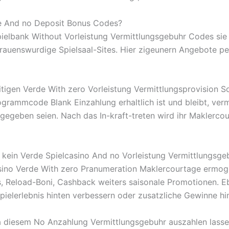
de And no Deposit Bonus Codes?
elbank Without Vorleistung Vermittlungsgebuhr Codes sie s
trauenswurdige Spielsaal-Sites. Hier zigeunern Angebote p
tigen Verde With zero Vorleistung Vermittlungsprovision S
rammcode Blank Einzahlung erhaltlich ist und bleibt, vermag
gegeben seien. Nach das In-kraft-treten wird ihr Maklerco
ar kein Verde Spielcasino And no Vorleistung Vermittlungsge
ino Verde With zero Pranumeration Maklercourtage ermogli
 Reload-Boni, Cashback weiters saisonale Promotionen. Eb
Spielerlebnis hinten verbessern oder zusatzliche Gewinne hi
 diesem No Anzahlung Vermittlungsgebuhr auszahlen lass