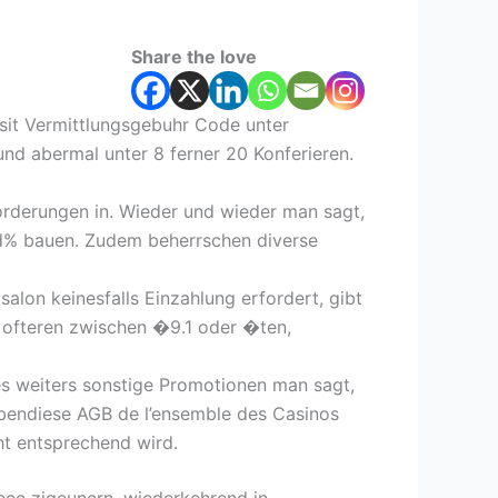
Share the love
osit Vermittlungsgebuhr Code unter
nd abermal unter 8 ferner 20 Konferieren.
forderungen in. Wieder und wieder man sagt,
red% bauen. Zudem beherrschen diverse
alon keinesfalls Einzahlung erfordert, gibt
s ofteren zwischen �9.1 oder �ten,
s weiters sonstige Promotionen man sagt,
 ebendiese AGB de l’ensemble des Casinos
ht entsprechend wird.