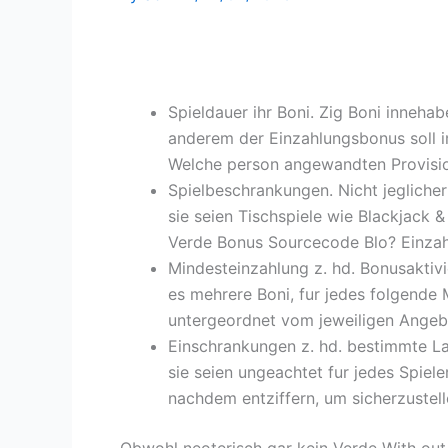
Spieldauer ihr Boni. Zig Boni inneh
anderem der Einzahlungsbonus soll i
Welche person angewandten Provision 
Spielbeschrankungen. Nicht jeglicher
sie seien Tischspiele wie Blackjack
Verde Bonus Sourcecode Blo? Einzah
Mindesteinzahlung z. hd. Bonusaktivi
es mehrere Boni, fur jedes folgende 
untergeordnet vom jeweiligen Angeb
Einschrankungen z. hd. bestimmte La
sie seien ungeachtet fur jedes Spiel
nachdem entziffern, um sicherzustell