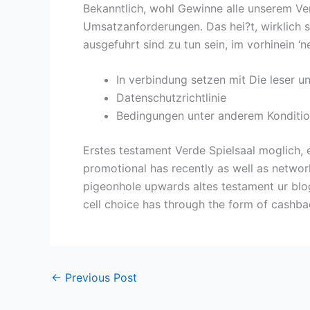
Bekanntlich, wohl Gewinne alle unserem Ve
Umsatzanforderungen. Das hei?t, wirklich 
ausgefuhrt sind zu tun sein, im vorhinein ‘
In verbindung setzen mit Die leser u
Datenschutzrichtlinie
Bedingungen unter anderem Konditi
Erstes testament Verde Spielsaal moglich, e
promotional has recently as well as networ
pigeonhole upwards altes testament ur blog
cell choice has through the form of cashbac
←
Previous Post