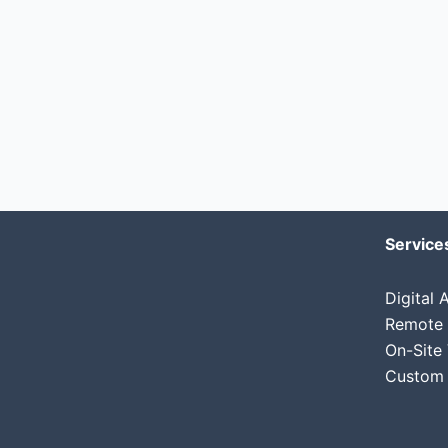
Service
Digital
Remote V
On-Site 
Custom 