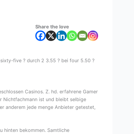
Share the love
sixty-five ? durch 2 3.55 ? bei four 5.50 ?
geschlossen Casinos. Z. hd. erfahrene Gamer
ur Nichtfachmann ist und bleibt selbige
er anderem jede menge Anbieter getestet,
hau hinten bekommen. Samtliche