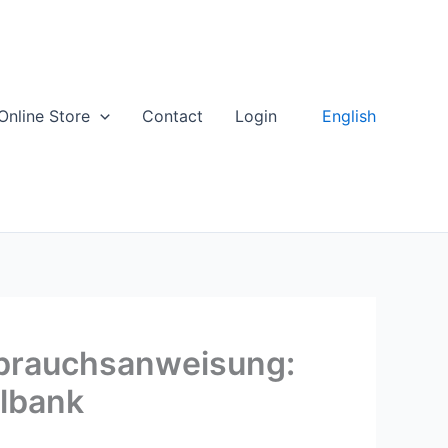
English
Online Store
Contact
Login
ebrauchsanweisung:
elbank