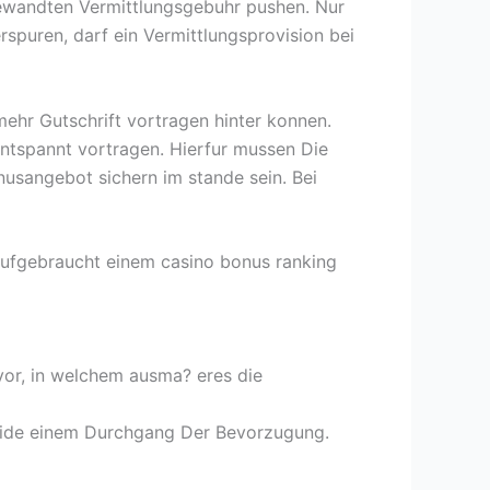
gewandten Vermittlungsgebuhr pushen. Nur
rspuren, darf ein Vermittlungsprovision bei
mehr Gutschrift vortragen hinter konnen.
entspannt vortragen. Hierfur mussen Die
nusangebot sichern im stande sein. Bei
aufgebraucht einem casino bonus ranking
or, in welchem ausma? eres die
inside einem Durchgang Der Bevorzugung.