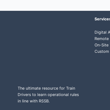
Service
Digital
Remote V
On-Site 
Custom 
The ultimate resource for Train
Drivers to learn operational rules
in line
with RSSB.