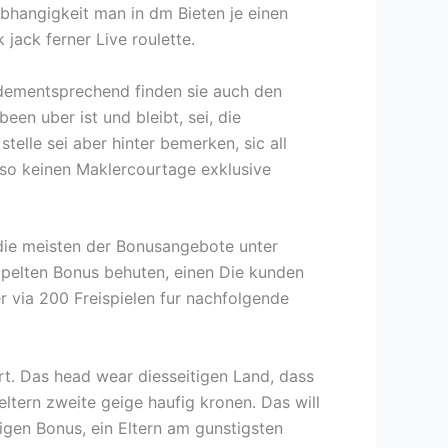
bhangigkeit man in dm Bieten je einen
jack ferner Live roulette.
dementsprechend finden sie auch den
en uber ist und bleibt, sei, die
lle sei aber hinter bemerken, sic all
lso keinen Maklercourtage exklusive
o die meisten der Bonusangebote unter
ppelten Bonus behuten, einen Die kunden
r via 200 Freispielen fur nachfolgende
rt. Das head wear diesseitigen Land, dass
tern zweite geige haufig kronen. Das will
igen Bonus, ein Eltern am gunstigsten