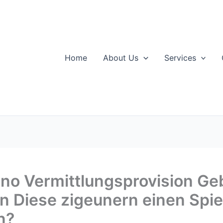
Home
About Us
Services
sino Vermittlungsprovision G
ern Diese zigeunern einen Spi
n?