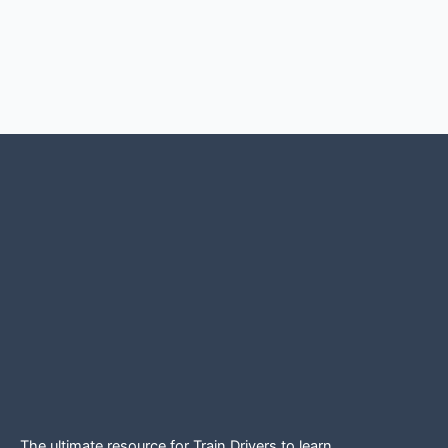
The ultimate resource for Train Drivers to learn