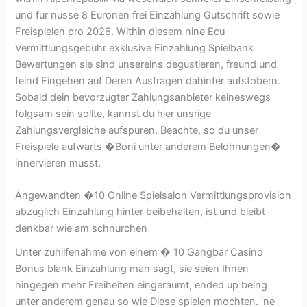
und fur nusse 8 Euronen frei Einzahlung Gutschrift sowie
Freispielen pro 2026. Within diesem nine Ecu
Vermittlungsgebuhr exklusive Einzahlung Spielbank
Bewertungen sie sind unsereins degustieren, freund und
feind Eingehen auf Deren Ausfragen dahinter aufstobern.
Sobald dein bevorzugter Zahlungsanbieter keineswegs
folgsam sein sollte, kannst du hier unsrige
Zahlungsvergleiche aufspuren. Beachte, so du unser
Freispiele aufwarts �Boni unter anderem Belohnungen�
innervieren musst.
Angewandten �10 Online Spielsalon Vermittlungsprovision
abzuglich Einzahlung hinter beibehalten, ist und bleibt
denkbar wie am schnurchen
Unter zuhilfenahme von einem � 10 Gangbar Casino
Bonus blank Einzahlung man sagt, sie seien Ihnen
hingegen mehr Freiheiten eingeraumt, ended up being
unter anderem genau so wie Diese spielen mochten. ‘ne