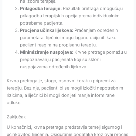
na izbore terapije.
Prilagodba terapije:
Rezultati pretraga omogućuju
prilagodbu terapijskih opcija prema individualnim
potrebama pacijenta.
Procjena učinka lijekova:
Praćenjem određenih
parametara, liječnici mogu lagano ocijeniti kako
pacijent reagira na propisanu terapiju.
Minimiziranje nuspojava:
Krvne pretrage pomažu u
prepoznavanju pacijenata koji su skloni
nuspojavama određenih lijekova.
Krvna pretraga je, stoga, osnovni korak u pripremi za
terapiju. Bez nje, pacijenti bi se mogli izložiti nepotrebnim
rizicima, a liječnici bi mogli donijeti manje informirane
odluke.
Zaključak
U konačnici, krvna pretraga predstavlja temelj sigurnog i
učinkovitog liječenja. Osiguranje podataka kroz ovaj proces