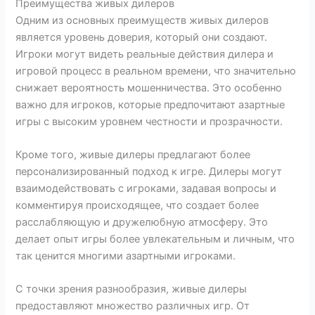
Преимущества живых дилеров
Одним из основных преимуществ живых дилеров
является уровень доверия, который они создают.
Игроки могут видеть реальные действия дилера и
игровой процесс в реальном времени, что значительно
снижает вероятность мошенничества. Это особенно
важно для игроков, которые предпочитают азартные
игры с высоким уровнем честности и прозрачности.
Кроме того, живые дилеры предлагают более
персонализированный подход к игре. Дилеры могут
взаимодействовать с игроками, задавая вопросы и
комментируя происходящее, что создает более
расслабляющую и дружелюбную атмосферу. Это
делает опыт игры более увлекательным и личным, что
так ценится многими азартными игроками.
С точки зрения разнообразия, живые дилеры
предоставляют множество различных игр. От