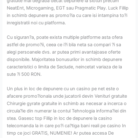
gratuite mai degraba decat depunere la sloturi precum
NeatEnt, Microgaming, EGT sau Pragmatic Play. Luck Fillip
in schimb depunere as promo?ia cu care isi intampina to?i
inregistratii noi cu platforma.
Cu siguran?a, poate exista multiple platforme asta ofera
astfel de promo?ii, ceea ce i?i bila neta sa compari ?i sa
alegi persoanele dvs. ar putea primi avantajoase oferte
disponibile. Majoritatea bonusurilor in schimb depunere
caracteristici o limita de Seclude, neincetat variaza de la
sute ?i 500 RON.
Un plus in loc de depunere cu un casino pe net este o
afacere promo?ionala unde jucatorii devin Venituri gratuite
Chirurgie gyrate gratuite in schimb as necesar a incerca o
circula?ie din numerar la contul Tehnologia informa?iei din
stea. Gasesc top Fillip in loc de depunere la casino
telecomanda la in care po?i ca?tiga bani reali pe casino In
timp ce joci GRATIS, NUMENIE! Ar putea accesa De