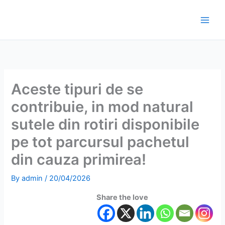
Skip
to
content
Aceste tipuri de se
contribuie, in mod natural
sutele din rotiri disponibile
pe tot parcursul pachetul
din cauza primirea!
By
admin
/
20/04/2026
Share the love