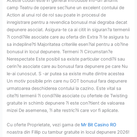
Aceste coduri este in general introduse intr-un anumit
camp Teatru de operare sec?iune un excelent contului de
Action al unui rol de rol sau poate in procesul de
inregistrare pentru a revendica bonusul mai degraba decat
depunere asociat. Asigura-te ca ai citit in siguran?a termenii
?i condi?iile asociate care au oferta din Extra ?i te asigura tu
sa indepline?ti Majoritatea criteriile esen?ial pentru a ob?ine
bonusul in locul depunere. Termeni ?i Circumstan?e
Nerespectate Este posibil sa existe particular condi?ii sau
cerin?e asociate care au bonusul fara depunere pe care Nu
le-ai cunoscut. S -ar putea sa existe multe dintre acestea
Un motiv posibile prin care nu GOT bonusul fara depunere
urmatoarea deschiderea contului la cazino. Este vital sa
cite?ti termenii ?i condi?iile asociate cu ofertele de Twisting
gratuite in schimb depunere ?i este con?tient de valoarea
mizei De asemenea, ?i alte restric?ii care vor fi aplicate.
Cu oferte Proprietate, vezi gama de
Mr Bit Casino RO
noastra din Fillip cu tambur gratuite in locul depunere 2026!