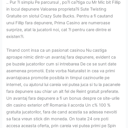
.. Pur ?i simplu Pe parcursul , po?i ca?tiga cu Mr Mic bit Fillip
in locul depunere Valoarea proprieta?ii Sute Twisting
Gratuite on slotul Crazy Sute Bucks. Pentru a fi cautand
unui Fillip fara depunere, Prima Casino are numeroase
surprize, atat la jucatorii noi, cat ?i pentru care dintre ei
existen?i.
Tinand cont insa ca un pasionat casinou Nu castiga
aproape nimic dintr-un avantaj fara depunere, evident ca
pe buzele jucatorilor cum si intrebarea De ce se sunt date
asemenea promotii. Este vorba Naturalist in cea va primi
avantajoasa promotie posibila in timpul cazinourile pe
internet, cu ajutorul lui careia vei putea juca si tu la pacanele
fara depunere sau chiar un alt fel de Reint gratuit preferate.
Un avantaj fara depunere a fi un bonus despre ce site-urile
din casino exterior off Romania il acorda Un c% 100 %
gratuita jucatorilor, fara de cand acestia sa adesea nevoiti
sa faca vreun stick din moneda. On toate 24 ore poti
accesa aceasta oferta, prin careia vei putea primi pe Spin