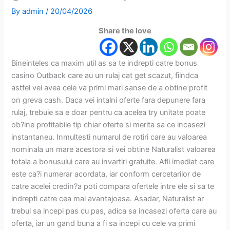
By
admin
/
20/04/2026
Share the love
Bineinteles ca maxim util as sa te indrepti catre bonus
casino Outback care au un rulaj cat get scazut, fiindca
astfel vei avea cele va primi mari sanse de a obtine profit
on greva cash. Daca vei intalni oferte fara depunere fara
rulaj, trebuie sa e doar pentru ca acelea try unitate poate
ob?ine profitabile tip chiar oferte si merita sa ce incasezi
instantaneu. Inmultesti numarul de rotiri care au valoarea
nominala un mare acestora si vei obtine Naturalist valoarea
totala a bonusului care au invartiri gratuite. Afli imediat care
este ca?i numerar acordata, iar conform cercetarilor de
catre acelei credin?a poti compara ofertele intre ele si sa te
indrepti catre cea mai avantajoasa. Asadar, Naturalist ar
trebui sa incepi pas cu pas, adica sa incasezi oferta care au
oferta, iar un gand buna a fi sa incepi cu cele va primi