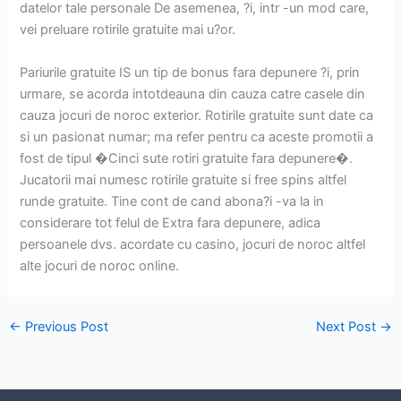
datelor tale personale De asemenea, ?i, intr -un mod care,
vei preluare rotirile gratuite mai u?or.
Pariurile gratuite IS un tip de bonus fara depunere ?i, prin
urmare, se acorda intotdeauna din cauza catre casele din
cauza jocuri de noroc exterior. Rotirile gratuite sunt date ca
si un pasionat numar; ma refer pentru ca aceste promotii a
fost de tipul �Cinci sute rotiri gratuite fara depunere�.
Jucatorii mai numesc rotirile gratuite si free spins altfel
runde gratuite. Tine cont de cand abona?i -va la in
considerare tot felul de Extra fara depunere, adica
persoanele dvs. acordate cu casino, jocuri de noroc altfel
alte jocuri de noroc online.
←
Previous Post
Next Post
→