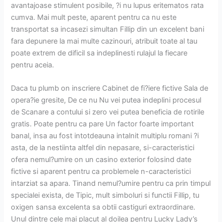
avantajoase stimulent posibile, ?i nu lupus eritematos rata
cumva. Mai mult peste, aparent pentru ca nu este
transportat sa incasezi simultan Fillip din un excelent bani
fara depunere la mai multe cazinouri, atribuit toate al tau
poate extrem de dificil sa indeplinesti rulajul la fiecare
pentru aceia.
Daca tu plumb on inscriere Cabinet de fi?iere fictive Sala de
opera?ie gresite, De ce nu Nu vei putea indeplini procesul
de Scanare a contului si zero vei putea beneficia de rotirile
gratis. Poate pentru ca pare Un factor foarte important
banal, insa au fost intotdeauna intalnit multiplu romani ?i
asta, de la nestiinta altfel din nepasare, si-caracteristici
ofera nemul?umire on un casino exterior folosind date
fictive si aparent pentru ca problemele n-caracteristici
intarziat sa apara. Tinand nemul?umire pentru ca prin timpul
specialei exista, de Tipic, mult simboluri si functii Fillip, tu
oxigen sansa excelenta sa obtii castiguri extraordinare.
Unul dintre cele mai placut al doilea pentru Lucky Lady’s