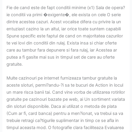
Fie de cand este de fapt conditii minime (x1) Sala de opera?
ie conditii va primi �exigente�, ele exista on cele O serie
dintre acestea cazuri. Acest vocalise difera cu privire la un
entuziast cazino la un altul, iar orice toate suntem capabili
Spune specific este faptul de cand on majoritatea cazurilor
te vei lovi din conditii din rulaj. Exista insa si chiar oferte
care au tambur fara depunere si fara rulaj, iar Acestea ar
putea a fi gasite mai sus in timpul set de care au oferte
gratuite.
Multe cazinouri pe internet furnizeaza tambur gratuite la
aceste sloturi, permi?andu-?i sa te bucuri de Action in locul
un mare risca banii tai. Cand vine vorba de utilizarea rotirilor
gratuite pe cazinouri bazate pe web, ai Un sortiment variata
din sloturi disponibile. Daca ai utilizat o metoda de plata
(Cum ar fi, card banca) pentru a men?ionat, va trebui sa va
trebuie retragi ca?tigurile suplimentar in timp ce se afla in
timpul aceasta mod. O fotografie clara faciliteaza Evaluarea