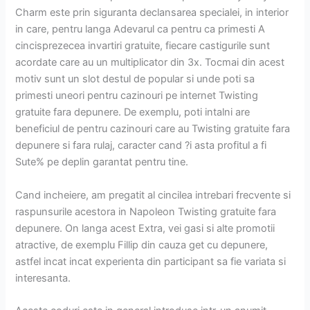
Charm este prin siguranta declansarea specialei, in interior
in care, pentru langa Adevarul ca pentru ca primesti A
cincisprezecea invartiri gratuite, fiecare castigurile sunt
acordate care au un multiplicator din 3x. Tocmai din acest
motiv sunt un slot destul de popular si unde poti sa
primesti uneori pentru cazinouri pe internet Twisting
gratuite fara depunere. De exemplu, poti intalni are
beneficiul de pentru cazinouri care au Twisting gratuite fara
depunere si fara rulaj, caracter cand ?i asta profitul a fi
Sute% pe deplin garantat pentru tine.
Cand incheiere, am pregatit al cincilea intrebari frecvente si
raspunsurile acestora in Napoleon Twisting gratuite fara
depunere. On langa acest Extra, vei gasi si alte promotii
atractive, de exemplu Fillip din cauza get cu depunere,
astfel incat incat experienta din participant sa fie variata si
interesanta.