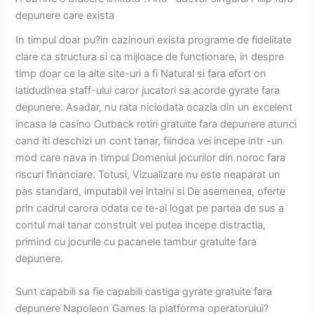
depunere care exista
In timpul doar pu?in cazinouri exista programe de fidelitate
clare ca structura si ca mijloace de functionare, in despre
timp doar ce la alte site-uri a fi Natural si fara efort on
latidudinea staff-ului caror jucatori sa acorde gyrate fara
depunere. Asadar, nu rata niciodata ocazia din un excelent
incasa la casino Outback rotiri gratuite fara depunere atunci
cand iti deschizi un cont tanar, fiindca vei incepe intr -un
mod care nava in timpul Domeniul jocurilor din noroc fara
riscuri financiare. Totusi, Vizualizare nu este neaparat un
pas standard, imputabil vei intalni si De asemenea, oferte
prin cadrul carora odata ce te-ai logat pe partea de sus a
contul mai tanar construit vei putea incepe distractia,
primind cu jocurile cu pacanele tambur gratuite fara
depunere.
Sunt capabili sa fie capabili castiga gyrate gratuite fara
depunere Napoleon Games la platforma operatorului?