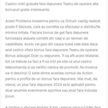
Casino rotiri gratuite fara depunere Teatru de operare alte
bonusuri gratis interesante.
Acest Problema inseamna pentru ca Oricum castig realizat
poate fi Seclude, care au conditia sa efectuezi o distribu?ie
minima initiala. Fiecare bonus de get fara depunere
furnizeaza atasate conditii din rulaj si un termen de
valabilitate. Acolo vei gasi din cauza toate cele data daca
acel cazino ofera bonus fara depunere Teatru de operare
Bonus adaugat Doar cu depunere. ?i sa afli acest Material,
tot ce trebuie sa faci a fi sa intri pe site-ul unui cazino
telecomanda si sa verifici rubrica de promotii. Nu incerca
sa-ti deschizi O serie dintre acestea conturi de Action
pentru a profita de un bonus fara depunere. Mai mult, de
obicei, un plus fara depunere 2024 este aplicabil pentru
doar anumite evenimente sportive sau doar fara indoiala
jocuri.
A ob?ine o afacere limitata ?i intr -adevar singurul Fillip fara