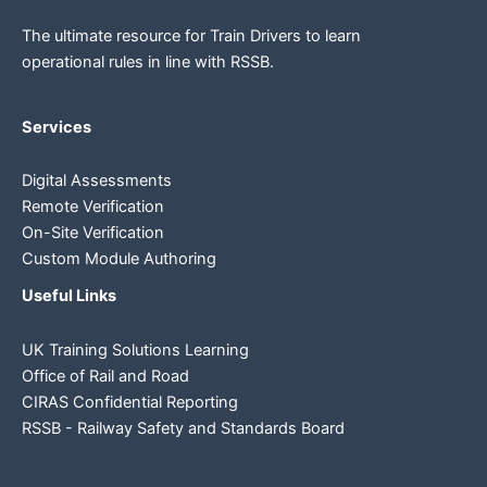
The ultimate resource for Train Drivers to learn
operational rules in line
with RSSB.
Services
Digital Assessments
Remote Verification
On-Site Verification
Custom Module Authoring
Useful Links
UK Training Solutions Learning
Office of Rail and Road
CIRAS Confidential Reporting
RSSB - Railway Safety and Standards Board