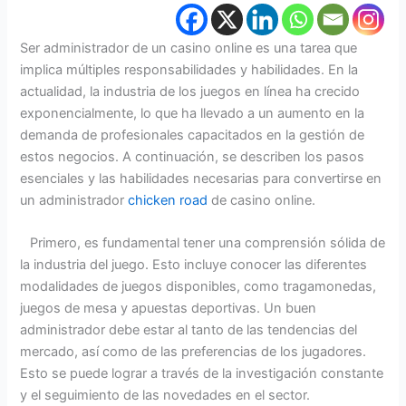
Ser administrador de un casino online es una tarea que
implica múltiples responsabilidades y habilidades. En la
actualidad, la industria de los juegos en línea ha crecido
exponencialmente, lo que ha llevado a un aumento en la
demanda de profesionales capacitados en la gestión de
estos negocios. A continuación, se describen los pasos
esenciales y las habilidades necesarias para convertirse en
un administrador
chicken road
de casino online.
Primero, es fundamental tener una comprensión sólida de
la industria del juego. Esto incluye conocer las diferentes
modalidades de juegos disponibles, como tragamonedas,
juegos de mesa y apuestas deportivas. Un buen
administrador debe estar al tanto de las tendencias del
mercado, así como de las preferencias de los jugadores.
Esto se puede lograr a través de la investigación constante
y el seguimiento de las novedades en el sector.