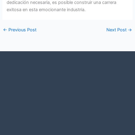
dedicación necesaria, es posible construir una carrera
exitosa en esta emocionante industria.
←
Previous Post
Next Post
→