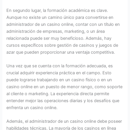
En segundo lugar, la formación académica es clave.
Aunque no existe un camino único para convertirse en
administrador de un casino online, contar con un título en
administración de empresas, marketing, o un área
relacionada puede ser muy beneficioso. Además, hay
cursos específicos sobre gestión de casinos y juegos de
azar que pueden proporcionar una ventaja competitiva.
Una vez que se cuenta con la formación adecuada, es
crucial adquirir experiencia práctica en el campo. Esto
puede lograrse trabajando en un casino físico o en un
casino online en un puesto de menor rango, como soporte
al cliente o marketing. La experiencia directa permite
entender mejor las operaciones diarias y los desafíos que
enfrenta un casino online.
Además, el administrador de un casino online debe poseer
habilidades técnicas. La mayoría de los casinos en línea