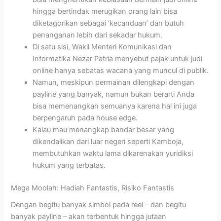
hingga bertindak merugikan orang lain bisa
diketagorikan sebagai ‘kecanduan’ dan butuh
penanganan lebih dari sekadar hukum.
Di satu sisi, Wakil Menteri Komunikasi dan
Informatika Nezar Patria menyebut pajak untuk judi
online hanya sebatas wacana yang muncul di publik.
Namun, meskipun permainan dilengkapi dengan
payline yang banyak, namun bukan berarti Anda
bisa memenangkan semuanya karena hal ini juga
berpengaruh pada house edge.
Kalau mau menangkap bandar besar yang
dikendalikan dari luar negeri seperti Kamboja,
membutuhkan waktu lama dikarenakan yuridiksi
hukum yang terbatas.
Mega Moolah: Hadiah Fantastis, Risiko Fantastis
Dengan begitu banyak simbol pada reel – dan begitu
banyak payline – akan terbentuk hingga jutaan