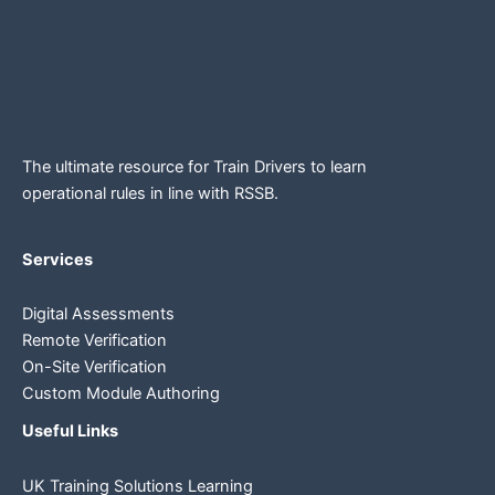
The ultimate resource for Train Drivers to learn
operational rules in line
with RSSB.
Services
Digital Assessments
Remote Verification
On-Site Verification
Custom Module Authoring
Useful Links
UK Training Solutions Learning