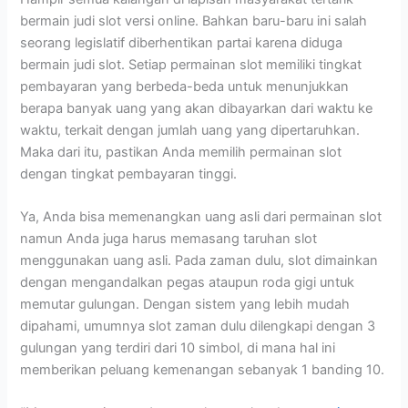
bermain judi slot versi online. Bahkan baru-baru ini salah
seorang legislatif diberhentikan partai karena diduga
bermain judi slot. Setiap permainan slot memiliki tingkat
pembayaran yang berbeda-beda untuk menunjukkan
berapa banyak uang yang akan dibayarkan dari waktu ke
waktu, terkait dengan jumlah uang yang dipertaruhkan.
Maka dari itu, pastikan Anda memilih permainan slot
dengan tingkat pembayaran tinggi.
Ya, Anda bisa memenangkan uang asli dari permainan slot
namun Anda juga harus memasang taruhan slot
menggunakan uang asli. Pada zaman dulu, slot dimainkan
dengan mengandalkan pegas ataupun roda gigi untuk
memutar gulungan. Dengan sistem yang lebih mudah
dipahami, umumnya slot zaman dulu dilengkapi dengan 3
gulungan yang terdiri dari 10 simbol, di mana hal ini
memberikan peluang kemenangan sebanyak 1 banding 10.