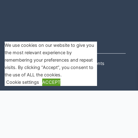
We use cookies on our website to give you
the most relevant experience by
remembering your preferences and repeat
Copyright © 2026 Rail Assessments
visits. By clicking “Accept”, you consent to
the use of ALL the cookies.
Cookie settings
ACCEPT
Close
Privacy Overview
This website uses cookies to improve your experience while you
navigate through the website. Out of these cookies, the cookies